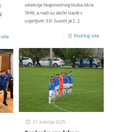
selekcije Nogometnog kluba Iskra
i
1946, a naši su dečki slavili s
g
uvjerljivih 3:0. Susret je
[…]
Pročitaj više
 više
27. travnja 2025.