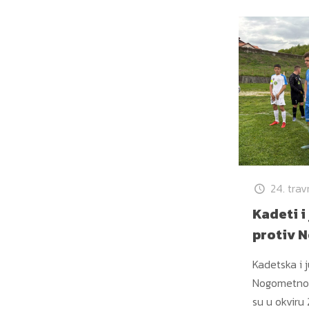
24. trav
Kadeti i 
protiv 
Kadetska i j
Nogometnog
su u okviru 