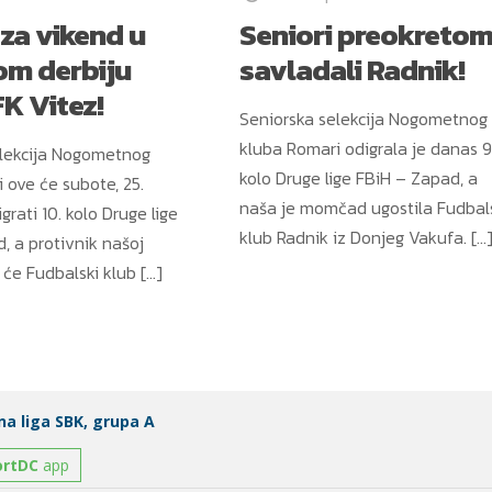
 za vikend u
Seniori preokreto
om derbiju
savladali Radnik!
FK Vitez!
Seniorska selekcija Nogometnog
kluba Romari odigrala je danas 9
elekcija Nogometnog
kolo Druge lige FBiH – Zapad, a
 ove će subote, 25.
naša je momčad ugostila Fudbal
grati 10. kolo Druge lige
klub Radnik iz Donjeg Vakufa.
[…
, a protivnik našoj
će Fudbalski klub
[…]