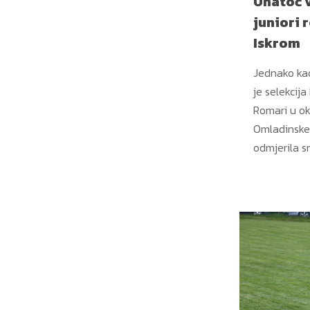
Unatoč 
juniori r
Iskrom
Jednako kao
je selekcij
Romari u ok
Omladinske 
odmjerila s