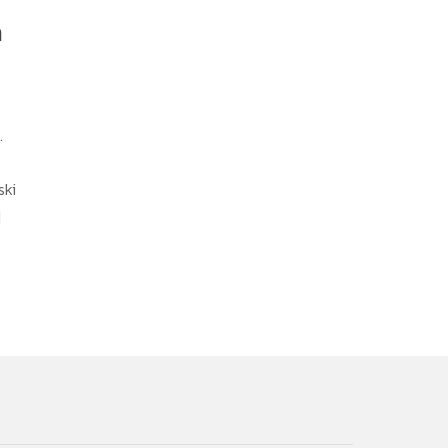
m
.
ski
]