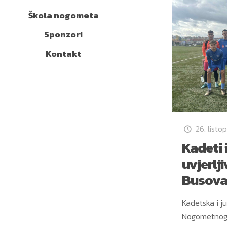
Škola nogometa
Sponzori
Kontakt
26. listo
Kadeti i
uvjerlji
Busova
Kadetska i ju
Nogometnog 