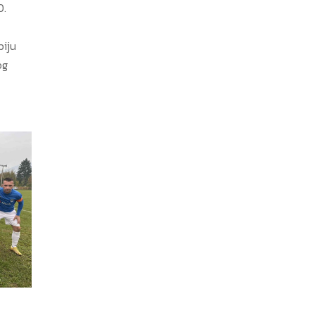
0.
biju
og