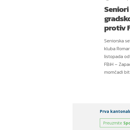
Seniori
gradsk
protiv 
Seniorska s
kluba Romari
listopada odi
FBiH – Zapad
momčadi bit 