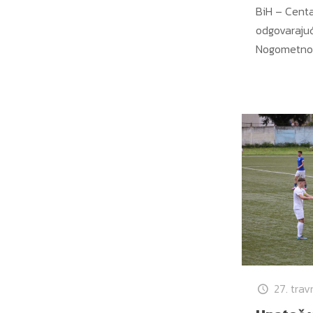
BiH – Centa
odgovarajuć
Nogometnog
27. trav