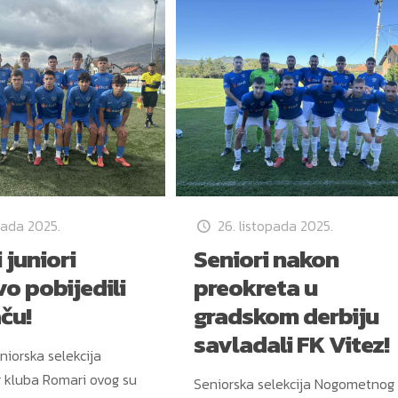
pada 2025.
26. listopada 2025.
 juniori
Seniori nakon
vo pobijedili
preokreta u
ču!
gradskom derbiju
savladali FK Vitez!
niorska selekcija
kluba Romari ovog su
Seniorska selekcija Nogometnog