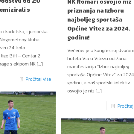
vodstvu od 2:0
NK Romari osvojio niz
emizirali s
priznanja na Izboru
najboljeg sportaša
Općine Vitez za 2024.
 i kadetska, i juniorska
godinu!
a Nogometnog kluba
viru 24. kola
Večeras je u kongresnoj dvoran
lige BiH – Centar 2
hotela Via u Vitezu održana
nage s ekipom NK
[…]
manifestacija “Izbor najboljeg
sportaša Općine Vitez” za 2024
Pročitaj više
godinu, a naš sportski kolektiv
osvojio je niz
[…]
Pročitaj