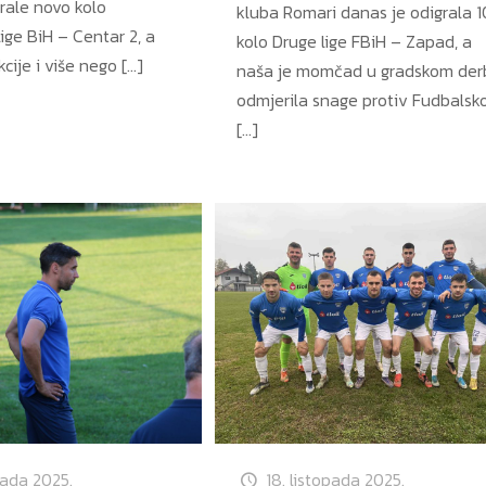
rale novo kolo
kluba Romari danas je odigrala 1
ige BiH – Centar 2, a
kolo Druge lige FBiH – Zapad, a
cije i više nego
[…]
naša je momčad u gradskom der
odmjerila snage protiv Fudbalsk
[…]
pada 2025.
18. listopada 2025.