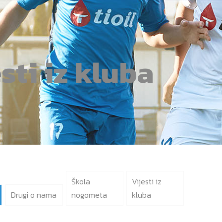
sti iz kluba
Škola
Vijesti iz
Drugi o nama
nogometa
kluba