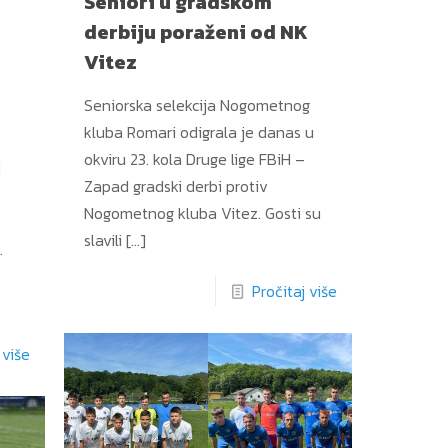
Seniori u gradskom
derbiju poraženi od NK
Vitez
Seniorska selekcija Nogometnog
kluba Romari odigrala je danas u
okviru 23. kola Druge lige FBiH –
i
Zapad gradski derbi protiv
Nogometnog kluba Vitez. Gosti su
slavili
[…]
.
Pročitaj više
 više