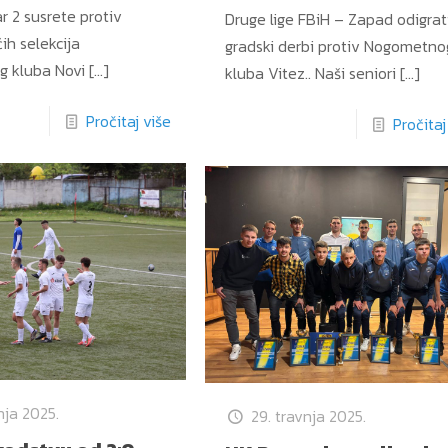
r 2 susrete protiv
Druge lige FBiH – Zapad odigrat
ih selekcija
gradski derbi protiv Nogometno
 kluba Novi
[…]
kluba Vitez.. Naši seniori
[…]
Pročitaj više
Pročitaj
nja 2025.
29. travnja 2025.