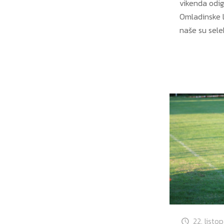
vikenda odig
Omladinske l
naše su selek
22. listo