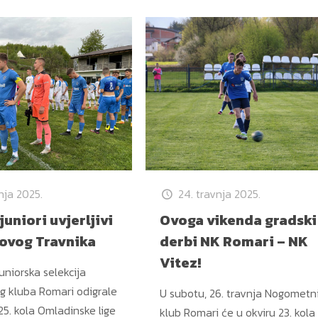
nja 2025.
24. travnja 2025.
juniori uvjerljivi
Ovoga vikenda gradski
Novog Travnika
derbi NK Romari – NK
Vitez!
uniorska selekcija
 kluba Romari odigrale
U subotu, 26. travnja Nogometn
25. kola Omladinske lige
klub Romari će u okviru 23. kola