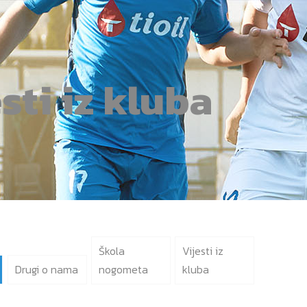
sti iz kluba
Škola
Vijesti iz
Drugi o nama
nogometa
kluba