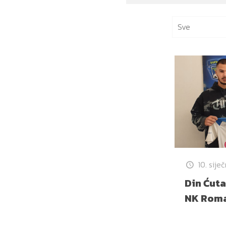
Sve
10. sije
Din Ćuta
NK Roma