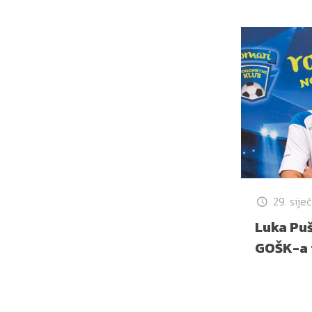
29. sije
Luka Puš
GOŠK-a 