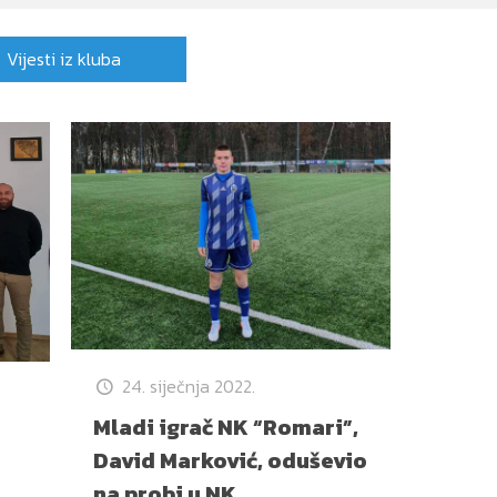
Vijesti iz kluba
24. siječnja 2022.
Mladi igrač NK “Romari”,
David Marković, oduševio
na probi u NK