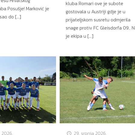
dresu Hrvatskog
kluba Romari ove je subote
uba Posušje! Marković je
gostovala u Austriji gdje je u
isao do
[…]
prijateljskom susretu odmjerila
snage protiv FC Gleisdorfa 09.. 
je ekipa u
[…]
a 2026.
29. srpnja 2026.