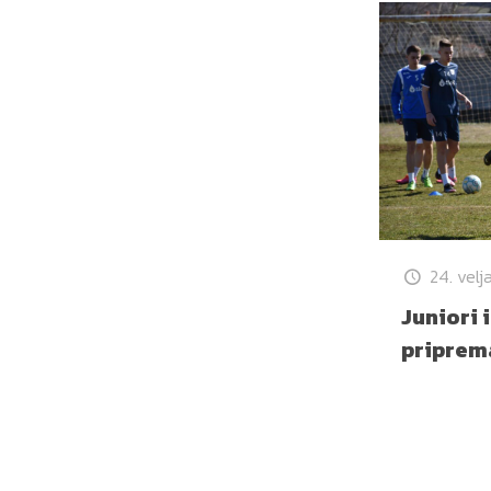
24. velj
Juniori 
priprem