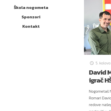
Škola nogometa
Sponzori
Kontakt
5. kolov
David M
igrač H
Nogometaš 
Romari David
redove našeg