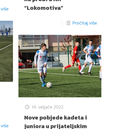
“Lokomotiva”
 više
Pročitaj više
14. veljače 2022.
Nove pobjede kadeta i
juniora u prijateljskim
 više