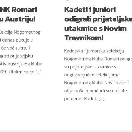
 NK Romari
Kadeti i juniori
u Austriju!
odigrali prijateljsk
utakmice s Novim
elekcija Nogometnog
Travnikom!
i danas putuje u
 će već sutra, 1.
Kadetska i juniorska selekcija
rati prijateljsku
Nogometnog kluba Romari odigr
tiv austrijskog kluba
su prijateljske utakmice s
 09.. Utakmica će
[…]
odgovarajućim selekcijama
Nogometnog kluba Novi Travnik,
obje naše momčadi su upisale
pobjede.. Kadeti
[…]