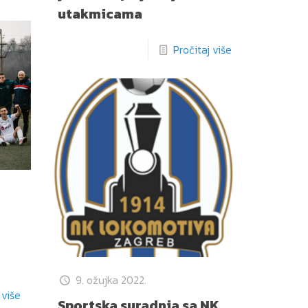
utakmicama
Pročitaj više
9. ožujka 2022.
 više
Sportska suradnja sa NK