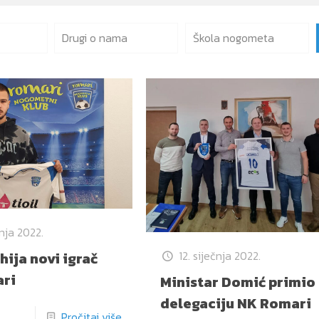
Drugi o nama
Škola nogometa
čnja 2022.
12. siječnja 2022.
hija novi igrač
ri
Ministar Domić primio
delegaciju NK Romari
Pročitaj više