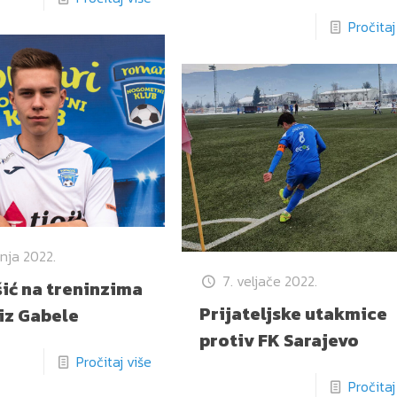
Pročitaj
čnja 2022.
7. veljače 2022.
ić na treninzima
Prijateljske utakmice
iz Gabele
protiv FK Sarajevo
Pročitaj više
Pročitaj