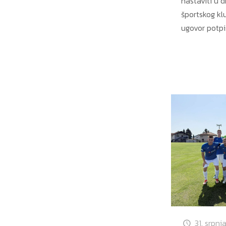
nastaviti u 
športskog kl
ugovor potp
31. srpnj