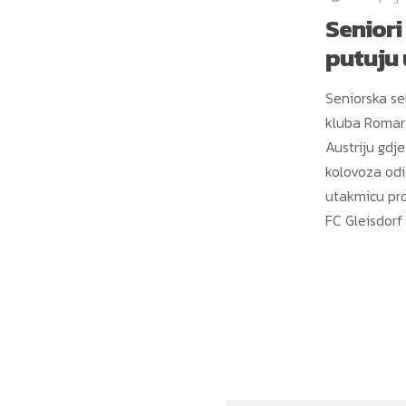
Seniori
putuju 
Seniorska s
kluba Romar
Austriju gdje
kolovoza odig
utakmicu pro
FC Gleisdorf