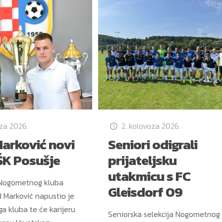
oza 2026.
2. kolovoza 2026.
arković novi
Seniori odigrali
ŠK Posušje
prijateljsku
utakmicu s FC
Nogometnog kluba
Gleisdorf 09
 Marković napustio je
a kluba te će karijeru
Seniorska selekcija Nogometnog