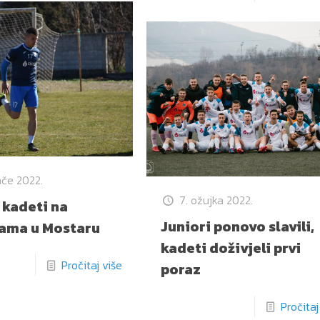
ače 2022.
7. ožujka 2022.
i kadeti na
Juniori ponovo slavili,
ama u Mostaru
kadeti doživjeli prvi
Pročitaj više
poraz
Pročitaj