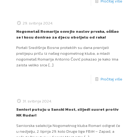
Pročitaj više
29. svibnja 2024.
Nogometaš Romarija osvojio naslov prvaka, ošišao
se i kosu donirao za djecu oboljelu od raka!
Portali Središnje Bosne proteklih su dana prenijeli
prelijepu priču iz našeg nogometnog kluba, a mladi
nogometaš Romarija Antonio Čović pokazao je kako ima
zaista veliko srce
[…]
Pročitaj više
31. svibnja 2024.
Seniori putuju u Sanski Most, slijedi susret protiv
NK Rudar!
Seniorska selekcija Nogometnog kluba Romari odigrat će
u nedjelju, 2. lipnja 29. kolo Druge lige FBiH – Zapad, a