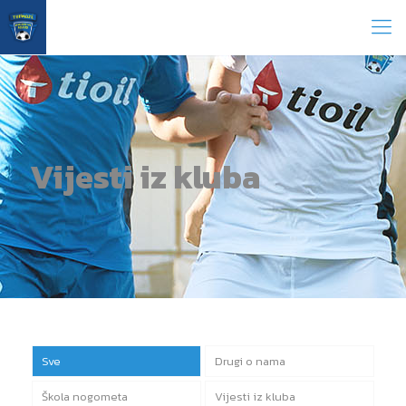
Vijesti iz kluba
Sve
Drugi o nama
Škola nogometa
Vijesti iz kluba