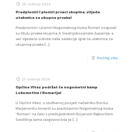
26. svibnja 2024.
Predpioniri i pioniri prvaci skupina, slijede
utakmice za ukupne prvake!
Predpioniori i pioniri Nogometnog kluba Romari osigurali
su titulu prvaka skupina A Srednjobosanske županije, a
već sljedeće subote naše selekcije igrat će utakmice za
ukupnog prvaka
[…]
Pročitaj više
27. svibnja 2024.
Općina Vitez podržat će nogometni kamp
Lokomotive i Romarija!
U Općini Vitez, u službenoj posjeti načelniku Borisu
Marjanoviću boravili su predstavnici Nogometnog kluba
“Romari“ na čelu s predsjednikom Bojanom Rajkovićem.
Središnja tema razgovora bila je
[…]