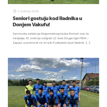
7. svibnja 2026.
Seniori gostuju kod Radnika u
Donjem Vakufu!
Seniorska selekcija Nogometnog kluba Romari ove će
nedjelje, 10. svibnja odigrati 22. kolo Druge lige FBiH –
Zapad, a protivnik će im biti Fudbalski klub Radnik..
[…]