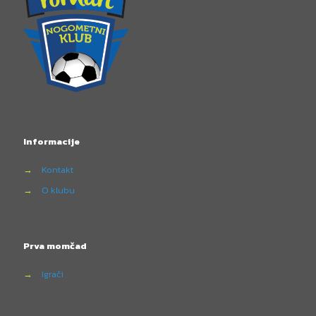
Informacije
→
Kontakt
→
O klubu
Prva momčad
→
Igrači