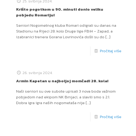
25. svibnja 2024.
Krišto pogotkom u 90. minuti donio veliku
pobjedu Romariju!
Seniori Nogometnog kluba Romari odigrali su danas na
Stadionu na Rijeci 28. kolo Druge lige FBiH – Zapad, a
izabranici trenera Gorana Lovrinovića došli su do
[…]
Pročitaj više
26. svibnja 2024.
Armin Kapetan u najboljoj momčadi 28. kola!
Naši seniori su ove subote upisali 3 nova boda važnom
pobjedom nad ekipom NK Brnjaci, a slavili smo s 2:1.
Dobra igra igra naših nogometaša nije
[…]
Pročitaj više