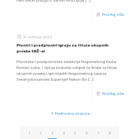
naši dečki putuju u Sanski Most gdje
[…]
Pročitaj više
31. svibnja 2024.
Pioniri i predpioniri igraju za titule ukupnih
prvaka SBŽ-a!
Pionirska i predpionirska selekcija Nogometnog kluba
Romari sutra, 1. lipnja (subota) odigrat će finala za titule
ukupnih prvaka Lige mladih Nogometnog saveza
Srednjobosanske županije! Nakon što
[…]
Pročitaj više
Prethodna stranica
1
2
3
4
5
6
7
8