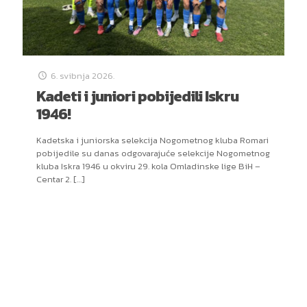
6. svibnja 2026.
Kadeti i juniori pobijedili Iskru
1946!
Kadetska i juniorska selekcija Nogometnog kluba Romari
pobijedile su danas odgovarajuće selekcije Nogometnog
kluba Iskra 1946 u okviru 29. kola Omladinske lige BiH –
Centar 2.
[…]