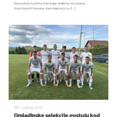
članovima nudimo treninge vođene od strane
licenciranih trenera, treninge koji su
[…]
7. svibnja 2026.
Omladinske selekcije gostuju kod