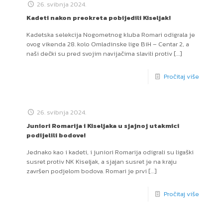
26. svibnja 2024.
Kadeti nakon preokreta pobijedili Kiseljak!
Kadetska selekcija Nogometnog kluba Romari odigrala je
ovog vikenda 28. kolo Omladinske lige BiH – Centar 2, a
naši dečki su pred svojim navijačima slavili protiv
[…]
Pročitaj više
26. svibnja 2024.
Juniori Romarija i Kiseljaka u sjajnoj utakmici
podijelili bodove!
Jednako kao i kadeti, i juniori Romarija odigrali su ligaški
susret protiv NK Kiseljak, a sjajan susret je na kraju
završen podjelom bodova. Romari je prvi
[…]
Pročitaj više