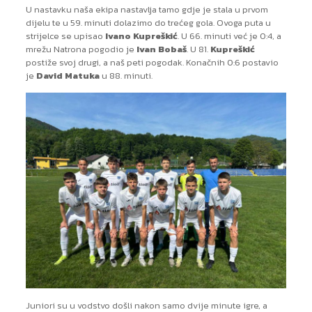
U nastavku naša ekipa nastavlja tamo gdje je stala u prvom
dijelu te u 59. minuti dolazimo do trećeg gola. Ovoga puta u
strijelce se upisao
Ivano Kupreškić
. U 66. minuti već je 0:4, a
mrežu Natrona pogodio je
Ivan Bobaš
. U 81.
Kupreškić
postiže svoj drugi, a naš peti pogodak. Konačnih 0:6 postavio
je
David Matuka
u 88. minuti.
Juniori su u vodstvo došli nakon samo dvije minute igre, a