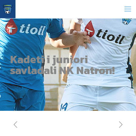
Kadeti i juniori
savladali NK Natron!