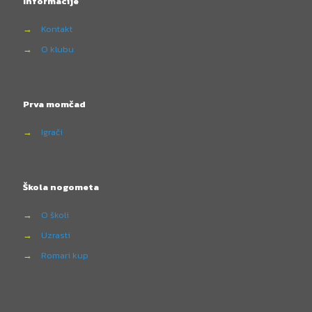
Informacije
→
Kontakt
→
O klubu
Prva momčad
→
Igrači
Škola nogometa
→
O školi
→
Uzrasti
→
Romari kup