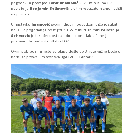
pogodak je postigao
Tahir Imamović
. U 25. minuti na 0:2
povisio je
Benjamin Selimović,
a s tim rezultatom smo i otišli
na predah.
U nastavku
Imamović
svojim drugim pogotkom diže rezultat
na 0:3, a pogodak je postignut u 55. minuti. Tri minute kasnije
Selimović
je također postigao drugi pogodak, a čime je
postavio i konačni rezultat od 0:4.
Ovim pobjedama naše su ekipe došle do 3 nova važna boda u
borbi za prvaka Omladinske lige BiH – Centar 2.