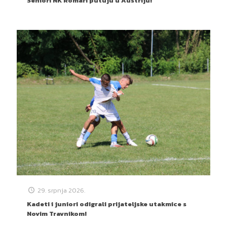
Seniori NK Romari putuju u Austriju!
29. srpnja 2026.
Kadeti i juniori odigrali prijateljske utakmice s
Novim Travnikom!