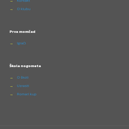
→
Kontakt
→
O klubu
Prva momčad
→
Igrači
Škola nogometa
→
O školi
→
Uzrasti
→
Romari kup