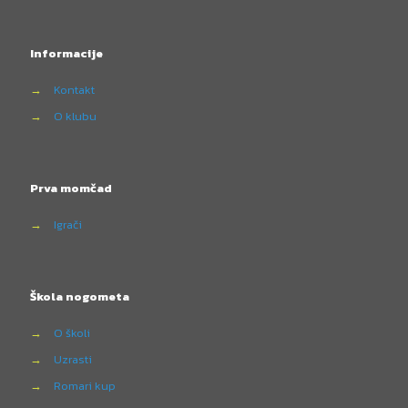
Informacije
→
Kontakt
→
O klubu
Prva momčad
→
Igrači
Škola nogometa
→
O školi
→
Uzrasti
→
Romari kup