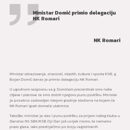
Ministar Domić primio delegaciju
NK Romari
NK Romari
Ministar obrazovanja, znanosti, mladih, kulture i sporta KSB, g.
Bojan Domić danas je primio delegaciju NK Romari.
U ugodnom razgovoru sa g. Domićem prezentirali smo naše
ciljeve i planove, te smo dobili njegovu punu podršku. Ministar
je posebno zadovoljan idejom gradnje stadiona na kojem će
NK Romari igrati domaće utakmice.
Također, ministar je dao i punu podršku za prijem našeg kluba u
članstvo NS SBK/KSB čiji član još uvijek nismo, te nemamo
pravo glasa, iako prednjačimo po broju registriranih