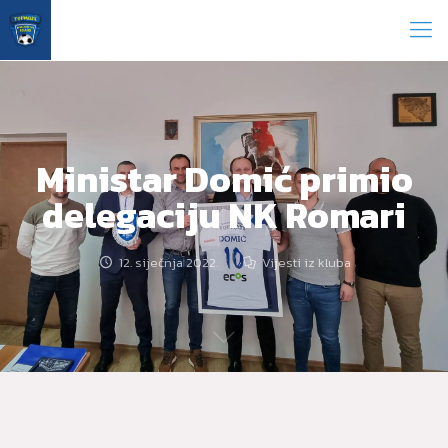
Ministar Domić primio
delegaciju NK Romari
12. siječnja 2022.
Vijesti iz kluba