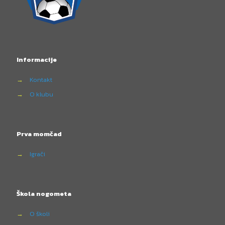
Informacije
→
Kontakt
→
O klubu
Prva momčad
→
Igrači
Škola nogometa
→
O školi