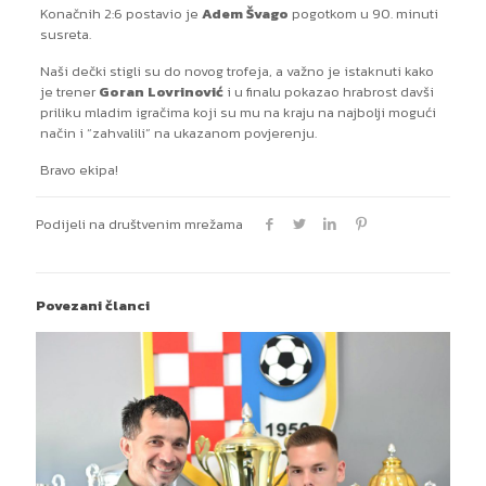
Konačnih 2:6 postavio je
Adem Švago
pogotkom u 90. minuti
susreta.
Naši dečki stigli su do novog trofeja, a važno je istaknuti kako
je trener
Goran Lovrinović
i u finalu pokazao hrabrost davši
priliku mladim igračima koji su mu na kraju na najbolji mogući
način i “zahvalili” na ukazanom povjerenju.
Bravo ekipa!
Podijeli na društvenim mrežama
Povezani članci