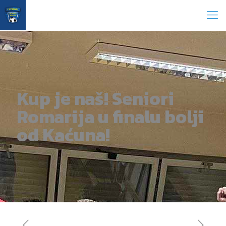
Kup je naš! Seniori
Romarija u finalu bolji
od Kaćuna!