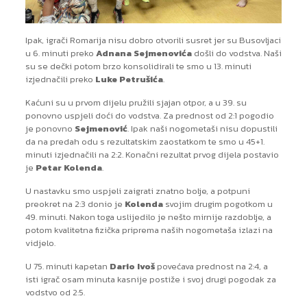
Ipak, igrači Romarija nisu dobro otvorili susret jer su Busovljaci
u 6. minuti preko
Adnana Sejmenovića
došli do vodstva. Naši
su se dečki potom brzo konsolidirali te smo u 13. minuti
izjednačili preko
Luke Petrušića
.
Kaćuni su u prvom dijelu pružili sjajan otpor, a u 39. su
ponovno uspjeli doći do vodstva. Za prednost od 2:1 pogodio
je ponovno
Sejmenović
. Ipak naši nogometaši nisu dopustili
da na predah odu s rezultatskim zaostatkom te smo u 45+1.
minuti izjednačili na 2:2. Konačni rezultat prvog dijela postavio
je
Petar Kolenda
.
U nastavku smo uspjeli zaigrati znatno bolje, a potpuni
preokret na 2:3 donio je
Kolenda
svojim drugim pogotkom u
49. minuti. Nakon toga uslijedilo je nešto mirnije razdoblje, a
potom kvalitetna fizička priprema naših nogometaša izlazi na
vidjelo.
U 75. minuti kapetan
Dario Ivoš
povećava prednost na 2:4, a
isti igrač osam minuta kasnije postiže i svoj drugi pogodak za
vodstvo od 2:5.