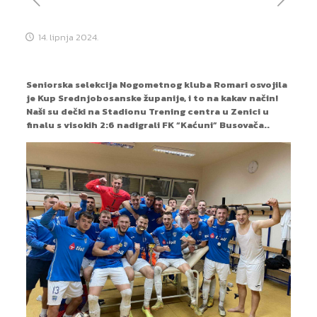
14. lipnja 2024.
Seniorska selekcija Nogometnog kluba Romari osvojila
je Kup Srednjobosanske županije, i to na kakav način!
Naši su dečki na Stadionu Trening centra u Zenici u
finalu s visokih 2:6 nadigrali FK “Kaćuni” Busovača..