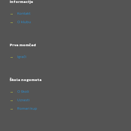
Informacije
→
Kontakt
→
O klubu
Prva momčad
→
Igrači
Škola nogometa
→
O školi
→
Uzrasti
→
Romari kup