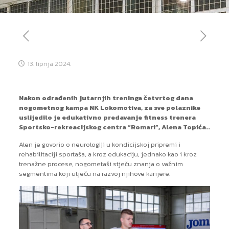
13. lipnja 2024.
Nakon odrađenih jutarnjih treninga četvrtog dana
nogometnog kampa NK Lokomotiva, za sve polaznike
uslijedilo je edukativno predavanje fitness trenera
Sportsko-rekreacijskog centra “Romari”, Alena Topića..
Alen je govorio o neurologiji u kondicijskoj pripremi i
rehabilitaciji sportaša, a kroz edukaciju, jednako kao i kroz
trenažne procese, nogometaši stječu znanja o važnim
segmentima koji utječu na razvoj njihove karijere.