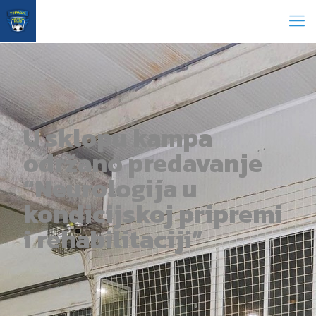
U sklopu kampa
održano predavanje
“Neurologija u
kondicijskoj pripremi
i rehabilitaciji”