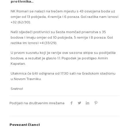
protivnika..
NK Romari se nalazi na trećem mjestu s 43 osvojena boda uz
omjer od 13 pobjeda, 4 remija i 6 poraza. Gol razlika nam iznosi
+32 (62/30).
Naši sljedeći protivnici su šesta momčad prvenstva s 35
bodova i imaju omjer od 10 pobjeda, 5 remija i 8 poraza. Gol
razlika im iznosi +4 (33/29).
U prvom susretu koji je ranije ove sezone ekipe su podijelile
bodove, a rezultat je glasio 1:1. Pogodak je postigao Armin
Kapetan.
Utakmica će biti odigrana od 17:30 sati na Gradskom stadionu
u Novom Travniku.
Sretno!
Podijeli na društvenim mrežama
Povezani članci