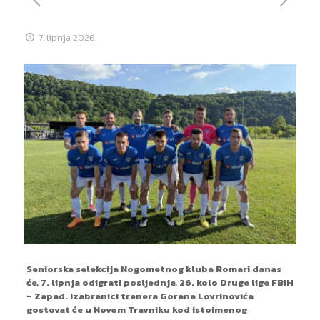
7. lipnja 2026.
Seniorska selekcija Nogometnog kluba Romari danas
će, 7. lipnja odigrati posljednje, 26. kolo Druge lige FBiH
– Zapad. Izabranici trenera Gorana Lovrinovića
gostovat će u Novom Travniku kod istoimenog