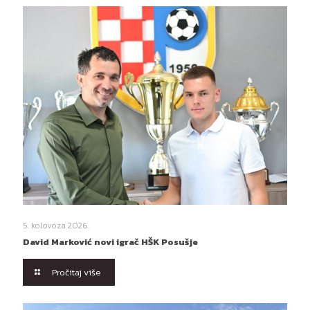
5. kolovoza 2026.
David Marković novi igrač HŠK Posušje
Pročitaj više