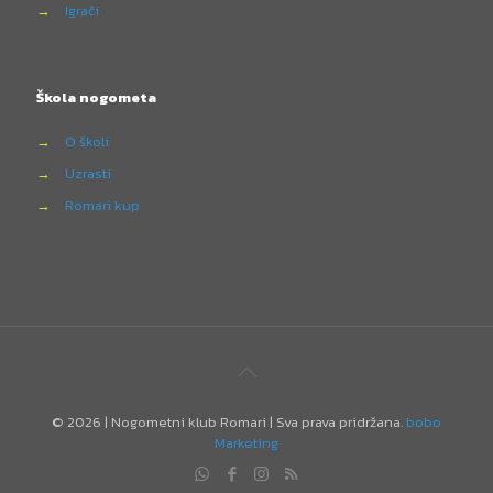
→
Igrači
Škola nogometa
→
O školi
→
Uzrasti
→
Romari kup
©
2026 | Nogometni klub Romari | Sva prava pridržana.
bobo
Marketing