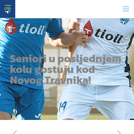
Seniori u posljednjem
kolu gostuju kod
Novog Travnika!