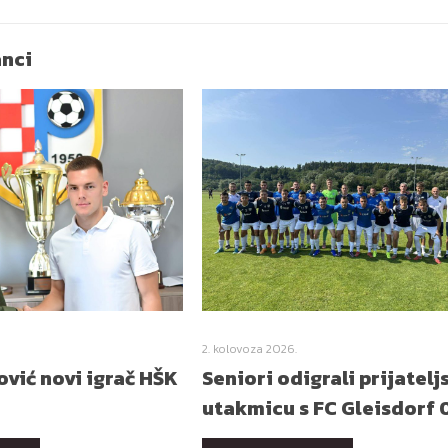
anci
2. kolovoza 2026.
vić novi igrač HŠK
Seniori odigrali prijatelj
utakmicu s FC Gleisdorf 