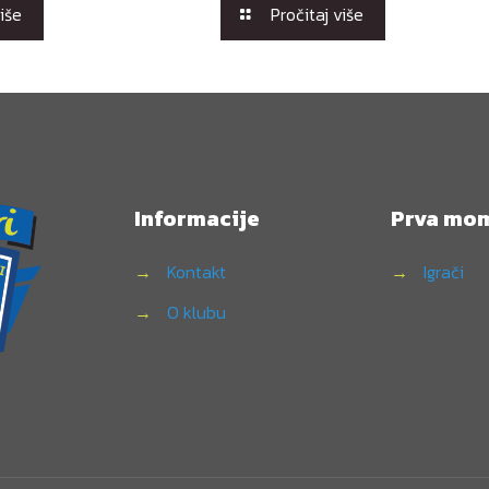
više
Pročitaj više
Informacije
Prva mo
→
Kontakt
→
Igrači
→
O klubu