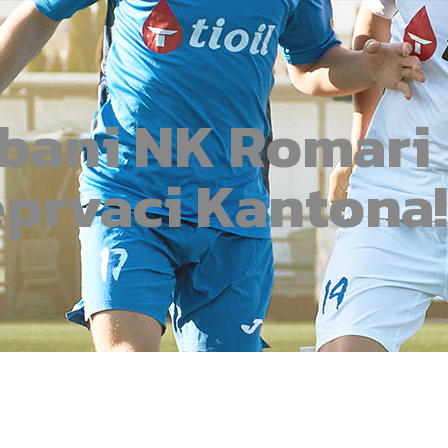
ibani NK Romari
eprvaci Kantona