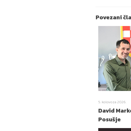
Povezani čl
5. kolovoza 2026.
David Marko
Posušje