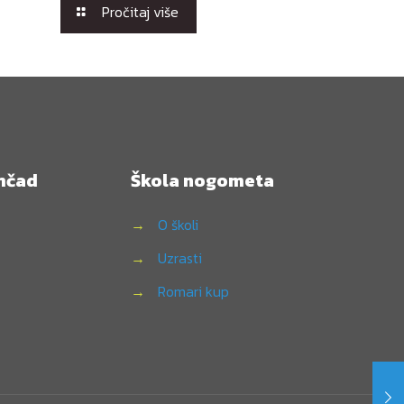
Pročitaj više
mčad
Škola nogometa
→
O školi
→
Uzrasti
→
Romari kup