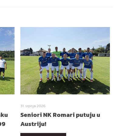
31. srpnja 2026.
sku
Seniori NK Romari putuju u
09
Austriju!