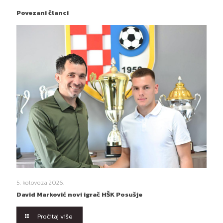
Povezani članci
5. kolovoza 2026.
David Marković novi igrač HŠK Posušje
Pročitaj više