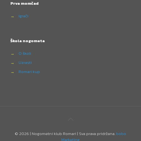
Prva momčad
→
Igrači
Škola nogometa
→
O školi
→
Uzrasti
→
Romari kup
©
2026 | Nogometni klub Romari | Sva prava pridržana.
bobo
Marketing