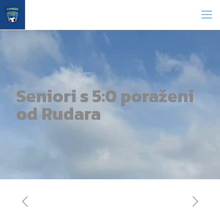
Seniori s 5:0 poraženi
od Rudara