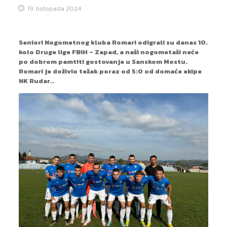
19. listopada 2024.
Seniori Nogometnog kluba Romari odigrali su danas 10.
kolo Druge lige FBiH – Zapad, a naši nogometaši neće
po dobrom pamtiti gostovanje u Sanskom Mostu.
Romari je doživio težak poraz od 5:0 od domaće ekipe
NK Rudar..