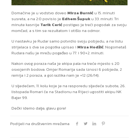
Domaćine je u vodstvo doveo
Mirza Burnić
u 15. minuti
susreta, a na 2:0 povisio je
Edhem Šupuk
u 33. minuti. Tri
minute kasnije
Tarik Cerić
postigao je treći pogodak za svoju
momčad, a s tim se rezultatom i otišlo na odmor.
U nastavku je Rudar samo potvrdio svoju pobjedu, a na listu
strijelaca s dva se pogotka upisao i
Mirza Hodžić
. Nogometaš
Rudara našu je mrežu pogađao u 77. i 90+2. minuti.
Nakon ovog poraza naša je ekipa pala na treće mjesto s 20
osvojenih bodova. Omjer Romarija sada iznosi 6 pobjeda, 2
remija i 2 poraza, a gol razlika nam je +12 (26/14).
U sljedećem, 11. kolu koje je na rasporedu sljedeće subote, 26.
listopada Romari će na Stadionu na Rijeci ugostiti ekipu NK
Bajer 99.
Dečki idemo dalje, glavu gore!
Podijeli na društvenim mrežama