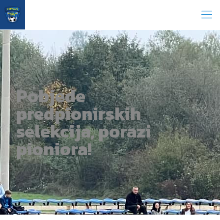
Pobjede
predpionirskih
selekcija, porazi
pioniora!