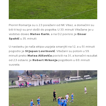
Pioniri Romarija su s 2:3 poraženi od NK Vitez, a domaćini su
bili ti koji su prvi došli do pogotka. U 33. minuti Vitežane je u
vodstvo doveo
Mateo Karin
, a na 0:2 povisio je
Ensar
Spahić
u 35. minuti.
U nastavku je naša ekipa uspjela smanjiti na 1:2, a u 51. minuti
pogodio je
Stjepan Lovrinović
. Vitežani su potom u 59.
minuti preko
Matea Alilovića
povisili na 3:1, a konačni rezultat
od 2:3 ostavio je
Robert Mrkonja
pogotkom u 69. minuti
susreta.