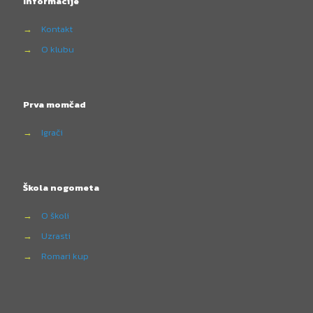
Informacije
→
Kontakt
→
O klubu
Prva momčad
→
Igrači
Škola nogometa
→
O školi
→
Uzrasti
→
Romari kup