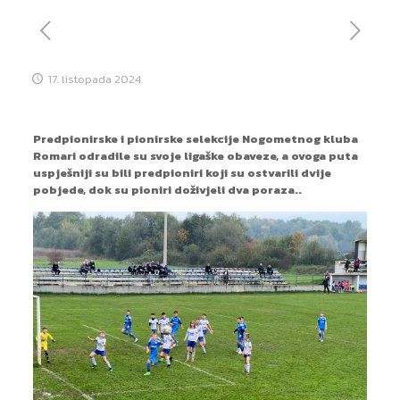
17. listopada 2024.
Predpionirske i pionirske selekcije Nogometnog kluba
Romari odradile su svoje ligaške obaveze, a ovoga puta
uspješniji su bili predpioniri koji su ostvarili dvije
pobjede, dok su pioniri doživjeli dva poraza..