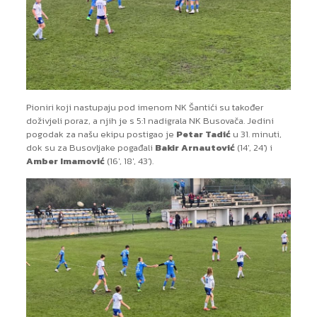
Pioniri koji nastupaju pod imenom NK Šantići su također
doživjeli poraz, a njih je s 5:1 nadigrala NK Busovača. Jedini
pogodak za našu ekipu postigao je
Petar Tadić
u 31. minuti,
dok su za Busovljake pogađali
Bakir Arnautović
(14′, 24′) i
Amber Imamović
(16′, 18′, 43′).