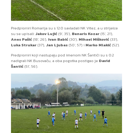
Predpioniri Romarija su s 12:0 savladali NK Vitez, a u strijelce
su se upisali:
Jakov Lujić
(9′, 35′),
Benaris Kozar
(15′, 21′),
Anes Pašić
(18′, 26′),
Ivan Babić
(30′),
Mihael Mišković
(33′),
Luka Strukar
(37′),
Jan Ljubas
(50′, 57′) i
Marko Mlakić
(52′).
Predpioniri koji nastupaju pod imenom NK Šantići su s 0:2
nadigrali NK Busovaču, a oba pogotka postigao je
David
Šantić
(51′, 56′).