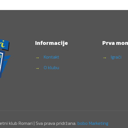
Informacije
Prva mo
→
Kontakt
→
Igrači
→
O klubu
tni klub Romari | Sva prava pridržana.
bobo Marketing