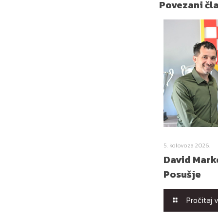
Povezani čl
5. kolovoza 2026.
David Marko
Posušje
Pročitaj 