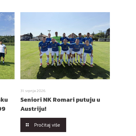
31. srpnja 2026.
sku
Seniori NK Romari putuju u
09
Austriju!
Pročitaj više