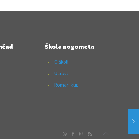
mčad
Škola nogometa
→
O školi
→
Uzrasti
→
Romari kup