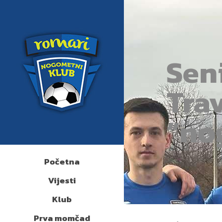
Sen
Tra
“no
Početna
Vijesti
Klub
Prva momčad