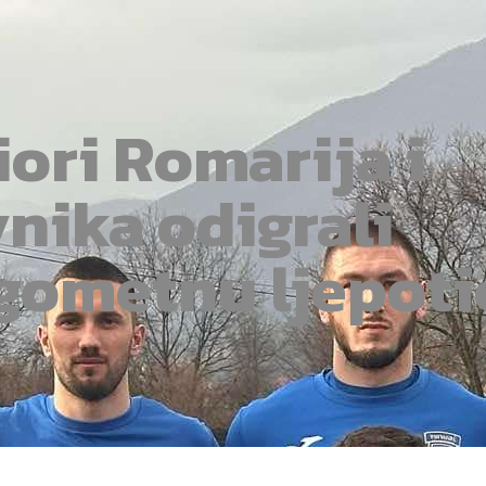
iori Romarija i
vnika odigrali
gometnu ljepoti