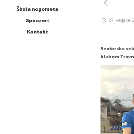
Škola nogometa
Sponzori
27. veljače 
Kontakt
Seniorska sel
klubom Travni