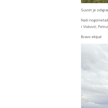
Susret je odigr
Naši nogometaši 
i Visković, Petruš
Bravo ekipa!