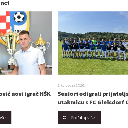
anci
2. kolovoza 2026.
vić novi igrač HŠK
Seniori odigrali prijatelj
utakmicu s FC Gleisdorf 
više
Pročitaj više