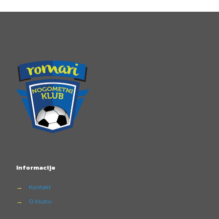
Informacije
→
Kontakt
→
O klubu