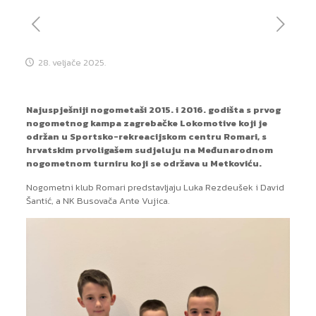
28. veljače 2025.
Najuspješniji nogometaši 2015. i 2016. godišta s prvog
nogometnog kampa zagrebačke Lokomotive koji je
održan u Sportsko-rekreacijskom centru Romari, s
hrvatskim prvoligašem sudjeluju na Međunarodnom
nogometnom turniru koji se održava u Metkoviću.
Nogometni klub Romari predstavljaju Luka Rezdeušek i David
Šantić, a NK Busovača Ante Vujica.