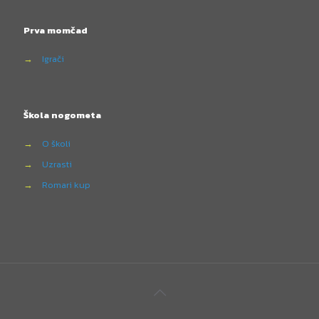
Prva momčad
→
Igrači
Škola nogometa
→
O školi
→
Uzrasti
→
Romari kup