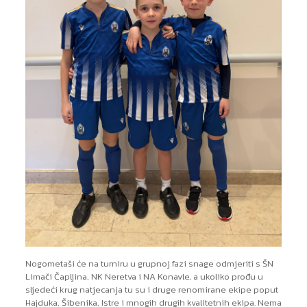
Nogometaši će na turniru u grupnoj fazi snage odmjeriti s ŠN
Limači Čapljina, NK Neretva i NA Konavle, a ukoliko prođu u
sljedeći krug natjecanja tu su i druge renomirane ekipe poput
Hajduka, Šibenika, Istre i mnogih drugih kvalitetnih ekipa. Nema