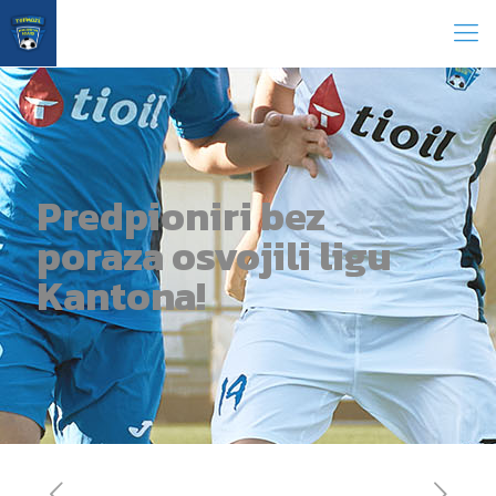
Predpioniri bez
poraza osvojili ligu
Kantona!