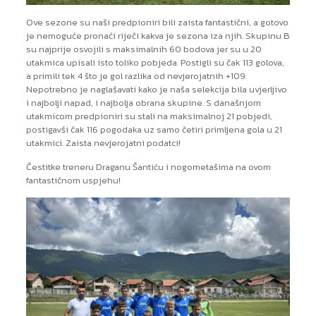
Ove sezone su naši predpioniri bili zaista fantastični, a gotovo
je nemoguće pronaći riječi kakva je sezona iza njih. Skupinu B
su najprije osvojili s maksimalnih 60 bodova jer su u 20
utakmica upisali isto toliko pobjeda. Postigli su čak 113 golova,
a primili tek 4 što je gol razlika od nevjerojatnih +109.
Nepotrebno je naglašavati kako je naša selekcija bila uvjerljivo
i najbolji napad, i najbolja obrana skupine. S današnjom
utakmicom predpioniri su stali na maksimalnoj 21 pobjedi,
postigavši čak 116 pogodaka uz samo četiri primljena gola u 21
utakmici. Zaista nevjerojatni podatci!
Čestitke treneru Draganu Šantiću i nogometašima na ovom
fantastičnom uspjehu!