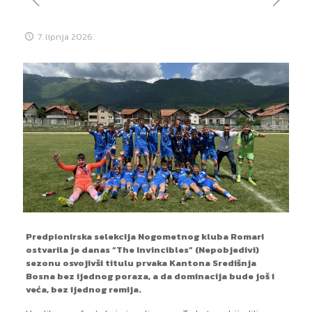
7. lipnja 2026.
Predpionirska selekcija Nogometnog kluba Romari
ostvarila je danas “The Invincibles” (Nepobjedivi)
sezonu osvojivši titulu prvaka Kantona Središnja
Bosna bez ijednog poraza, a da dominacija bude još i
veća, bez ijednog remija.