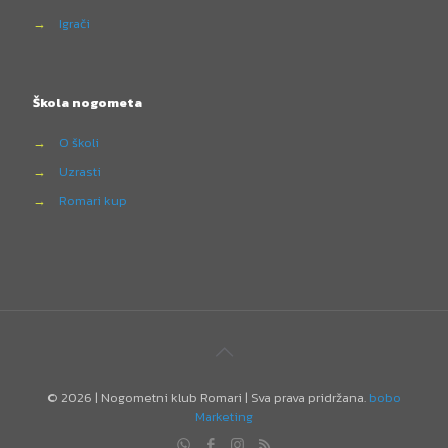
→
Igrači
Škola nogometa
→
O školi
→
Uzrasti
→
Romari kup
©
2026 | Nogometni klub Romari | Sva prava pridržana.
bobo
Marketing