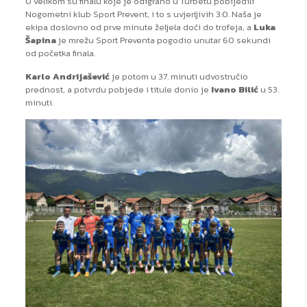
U velikom su finalu koje je odigrano u Turbetu pobijedili
Nogometni klub Sport Prevent, i to s uvjerljivih 3:0. Naša je
ekipa doslovno od prve minute željela doći do trofeja, a
Luka
Šapina
je mrežu Sport Preventa pogodio unutar 60 sekundi
od početka finala.
Karlo Andrijašević
je potom u 37. minuti udvostručio
prednost, a potvrdu pobjede i titule donio je
Ivano Bilić
u 53.
minuti.