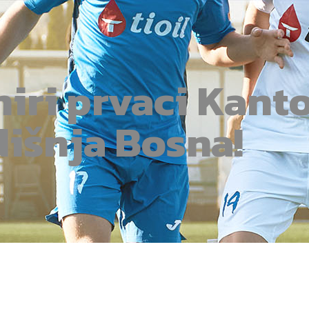
niri prvaci Kant
dišnja Bosna!