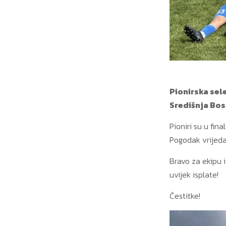
Pionirska se
Središnja Bos
Pioniri su u fi
Pogodak vrijeda
Bravo za ekipu 
uvijek isplate!
Čestitke!