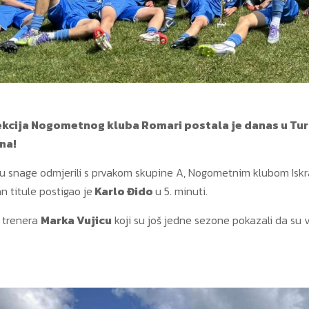
lekcija Nogometnog kluba Romari postala je danas u Tu
na!
nalu snage odmjerili s prvakom skupine A, Nogometnim klubom Iskr
n titule postigao je
Karlo Đido
u 5. minuti.
i trenera
Marka Vujicu
koji su još jedne sezone pokazali da su v