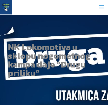
NK Lokomotiva u
sklopu nogometnog
kampa daje “Drugu
priliku”