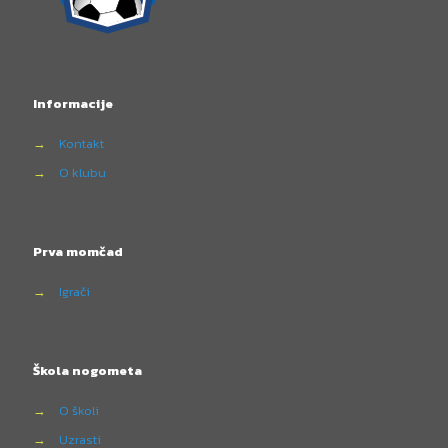
Informacije
→
Kontakt
→
O klubu
Prva momčad
→
Igrači
Škola nogometa
→
O školi
→
Uzrasti