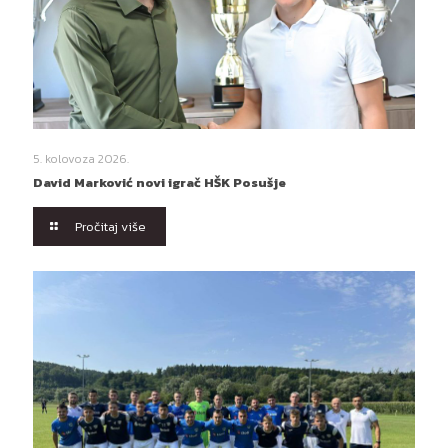
5. kolovoza 2026.
David Marković novi igrač HŠK Posušje
Pročitaj više