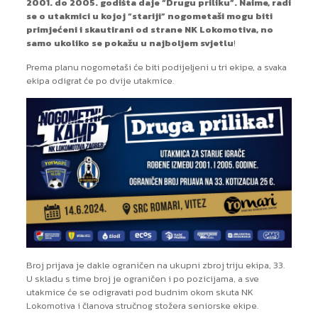
2001. do 2005. godišta daje “Drugu priliku”. Naime, radi
se o utakmici u kojoj “stariji” nogometaši mogu biti
primjećeni i skautirani od strane NK Lokomotiva, no
samo ukoliko se pokažu u najboljem svjetlu
!
Prema planu nogometaši će biti podijeljeni u tri ekipe, a svaka
ekipa odigrat će po dvije utakmice.
Broj prijava je dakle ograničen na ukupni zbroj triju ekipa, 33.
U skladu s time broj je ograničen i po pozicijama, a sve
utakmice će se odigravati pod budnim okom skuta NK
Lokomotiva i članova stručnog stožera seniorske ekipe.