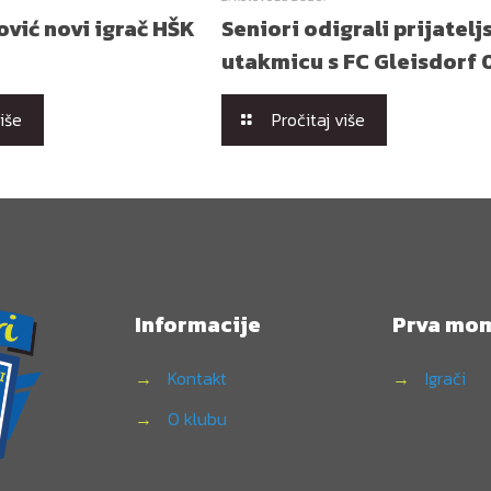
vić novi igrač HŠK
Seniori odigrali prijatelj
utakmicu s FC Gleisdorf 
više
Pročitaj više
Informacije
Prva mo
→
Kontakt
→
Igrači
→
O klubu