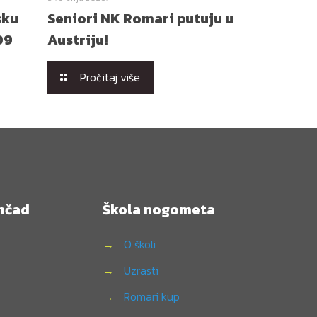
sku
Seniori NK Romari putuju u
09
Austriju!
Pročitaj više
mčad
Škola nogometa
→
O školi
→
Uzrasti
→
Romari kup