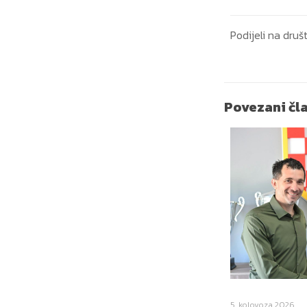
Podijeli na dr
Povezani čl
5. kolovoza 2026.