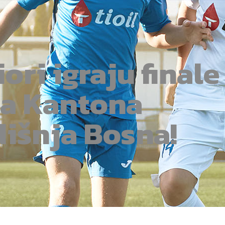
ori igraju finale
a Kantona
dišnja Bosna!