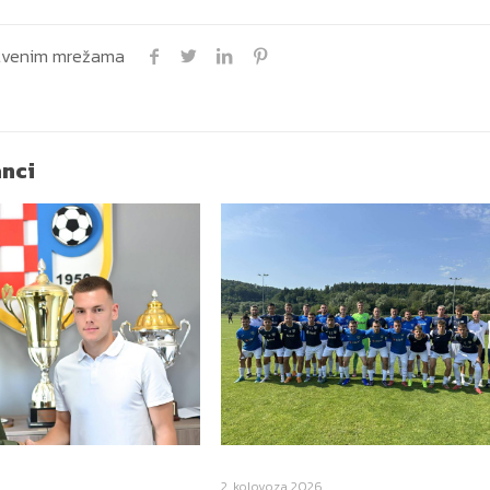
uštvenim mrežama
anci
2. kolovoza 2026.