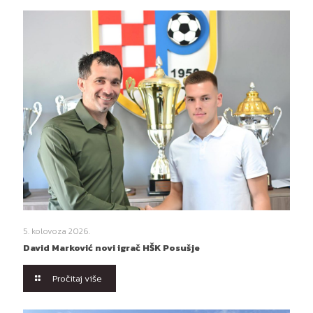
5. kolovoza 2026.
David Marković novi igrač HŠK Posušje
Pročitaj više