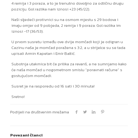
4 remija i 3 poraza, a to je trenutno dovoljno za odličnu drugu
poziciju. Gol razlika nam iznosi +23 (45/22).
Naši sljedeći protivnici su na osmom mjestu s 29 bodova i
imaju omjer od 9 pobjeda, 2 remija i 9 poraza. Gol razlika im
iznosi -17 (36/53).
U prvom susretu između ove dvije momčadi koji je odigran u
Cazinu naša je momčad poražena s 3:2, a u strijelce su se tada
upisali Armin Kapetan i Emir Baltić.
Subotnja utakmica bit će prilika za revanš, a ne sumnjamo kako
će naša momčad u nogometnom smislu “poravnati račune” s
gostujućom momčadi.
Susret je na rasporedu od 16 sati i 30 minuta!
Sretno!
Podijeli na društvenim mrežama
Povezani članci