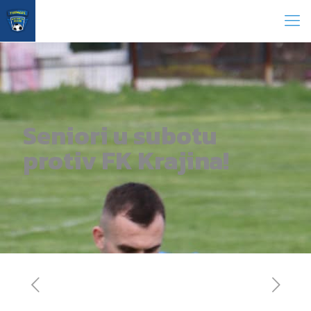
Seniori u subotu
protiv FK Krajina!