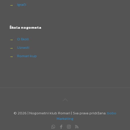
→
Igrači
Škola nogometa
→
O školi
→
Uzrasti
→
Romari kup
©
2026 | Nogometni klub Romari | Sva prava pridržana.
bobo
Marketing