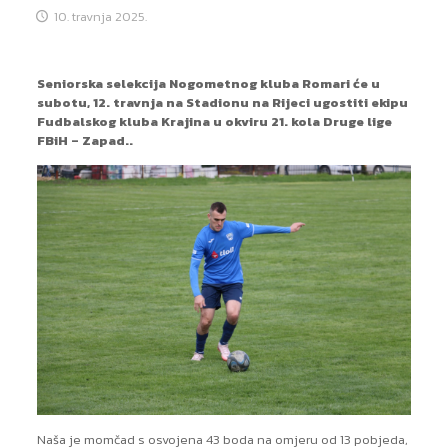
10. travnja 2025.
Seniorska selekcija Nogometnog kluba Romari će u
subotu, 12. travnja na Stadionu na Rijeci ugostiti ekipu
Fudbalskog kluba Krajina u okviru 21. kola Druge lige
FBiH – Zapad..
Naša je momčad s osvojena 43 boda na omjeru od 13 pobjeda,