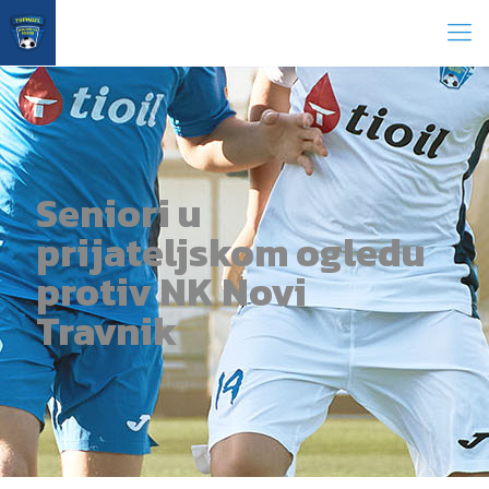
Seniori u
prijateljskom ogledu
protiv NK Novi
Travnik