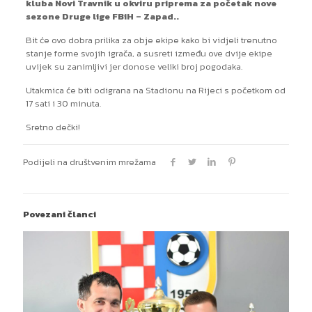
kluba Novi Travnik u okviru priprema za početak nove
sezone Druge lige FBiH – Zapad..
Bit će ovo dobra prilika za obje ekipe kako bi vidjeli trenutno
stanje forme svojih igrača, a susreti između ove dvije ekipe
uvijek su zanimljivi jer donose veliki broj pogodaka.
Utakmica će biti odigrana na Stadionu na Rijeci s početkom od
17 sati i 30 minuta.
Sretno dečki!
Podijeli na društvenim mrežama
Povezani članci