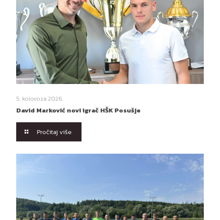
5. kolovoza 2026.
David Marković novi igrač HŠK Posušje
Pročitaj više