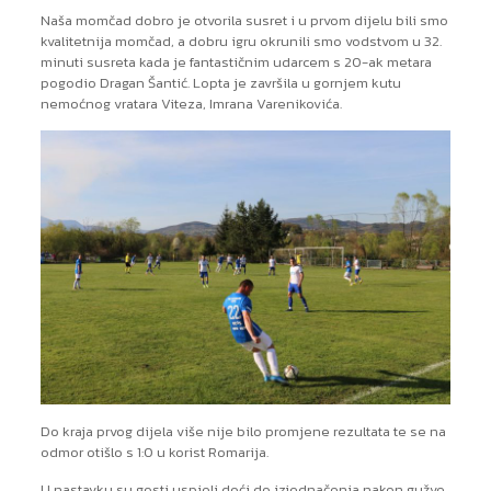
Naša momčad dobro je otvorila susret i u prvom dijelu bili smo
kvalitetnija momčad, a dobru igru okrunili smo vodstvom u 32.
minuti susreta kada je fantastičnim udarcem s 20-ak metara
pogodio Dragan Šantić. Lopta je završila u gornjem kutu
nemoćnog vratara Viteza, Imrana Varenikovića.
Do kraja prvog dijela više nije bilo promjene rezultata te se na
odmor otišlo s 1:0 u korist Romarija.
U nastavku su gosti uspjeli doći do izjednačenja nakon gužve