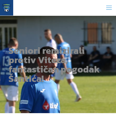
Seniori remizirali
protiv Viteza,
fantastičan pogodak
Šantića!