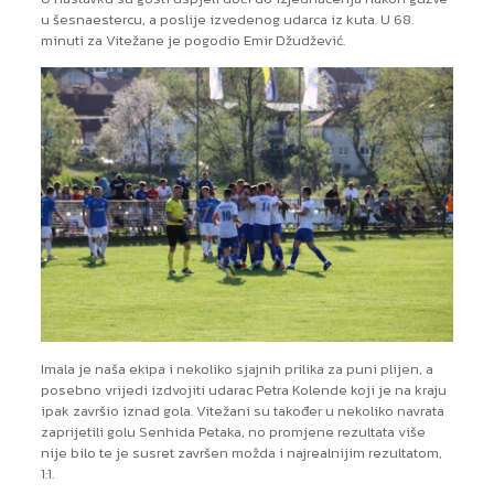
u šesnaestercu, a poslije izvedenog udarca iz kuta. U 68.
minuti za Vitežane je pogodio Emir Džudžević.
Imala je naša ekipa i nekoliko sjajnih prilika za puni plijen, a
posebno vrijedi izdvojiti udarac Petra Kolende koji je na kraju
ipak završio iznad gola. Vitežani su također u nekoliko navrata
zaprijetili golu Senhida Petaka, no promjene rezultata više
nije bilo te je susret završen možda i najrealnijim rezultatom,
1:1.