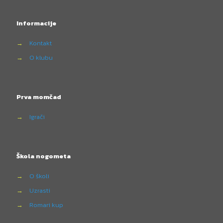
Informacije
→
Kontakt
→
O klubu
Prva momčad
→
Igrači
Škola nogometa
→
O školi
→
Uzrasti
→
Romari kup