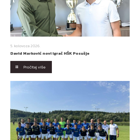
5. kolovoza 2026.
David Marković novi igrač HŠK Posušje
Pročitaj više