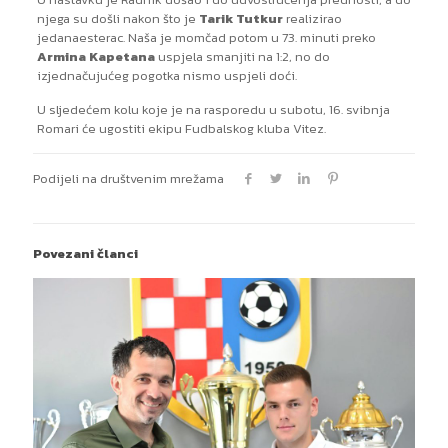
njega su došli nakon što je
Tarik Tutkur
realizirao
jedanaesterac. Naša je momčad potom u 73. minuti preko
Armina Kapetana
uspjela smanjiti na 1:2, no do
izjednačujućeg pogotka nismo uspjeli doći.
U sljedećem kolu koje je na rasporedu u subotu, 16. svibnja
Romari će ugostiti ekipu Fudbalskog kluba Vitez.
Podijeli na društvenim mrežama
Povezani članci