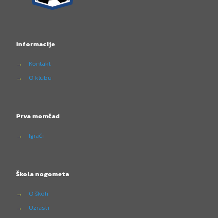
Informacije
→
Kontakt
→
O klubu
Prva momčad
→
Igrači
Škola nogometa
→
O školi
→
Uzrasti