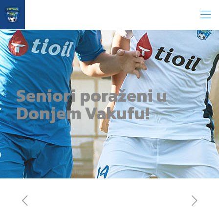
Seniori poraženi u
Donjem Vakufu!