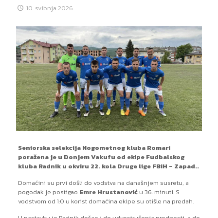
10. svibnja 2026.
Seniorska selekcija Nogometnog kluba Romari
poražena je u Donjem Vakufu od ekipe Fudbalskog
kluba Radnik u okviru 22. kola Druge lige FBiH – Zapad..
Domaćini su prvi došli do vodstva na današnjem susretu, a
pogodak je postigao
Emre Hrustanović
u 36. minuti. S
vodstvom od 1:0 u korist domaćina ekipe su otišle na predah.
U nastavku je Radnik došao i do udvostručenja prednosti, a do