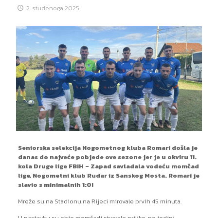
2. studenoga 2025.
Seniorska selekcija Nogometnog kluba Romari došla je
danas do najveće pobjede ove sezone jer je u okviru 11.
kola Druge lige FBiH – Zapad savladala vodeću momčad
lige, Nogometni klub Rudar iz Sanskog Mosta. Romari je
slavio s minimalnih 1:0!
Mreže su na Stadionu na Rijeci mirovale prvih 45 minuta.
U nastavku su obje momčadi stvarale prilike, no jedini