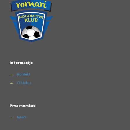
Informacije
→
Kontakt
→
O klubu
Prva momčad
→
Igrači