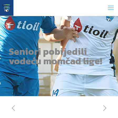
Seniori pobijedili
vodeću momčad lige!