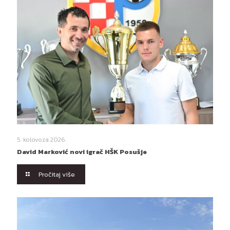
5. kolovoza 2026.
David Marković novi igrač HŠK Posušje
Pročitaj više