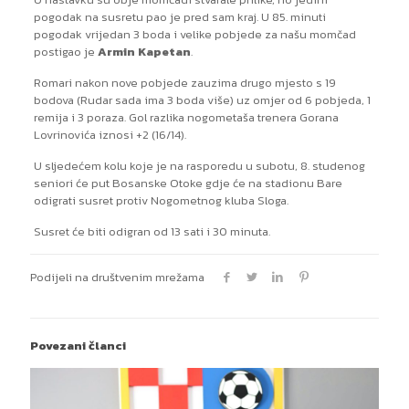
pogodak na susretu pao je pred sam kraj. U 85. minuti
pogodak vrijedan 3 boda i velike pobjede za našu momčad
postigao je
Armin Kapetan
.
Romari nakon nove pobjede zauzima drugo mjesto s 19
bodova (Rudar sada ima 3 boda više) uz omjer od 6 pobjeda, 1
remija i 3 poraza. Gol razlika nogometaša trenera Gorana
Lovrinovića iznosi +2 (16/14).
U sljedećem kolu koje je na rasporedu u subotu, 8. studenog
seniori će put Bosanske Otoke gdje će na stadionu Bare
odigrati susret protiv Nogometnog kluba Sloga.
Susret će biti odigran od 13 sati i 30 minuta.
Podijeli na društvenim mrežama
Povezani članci