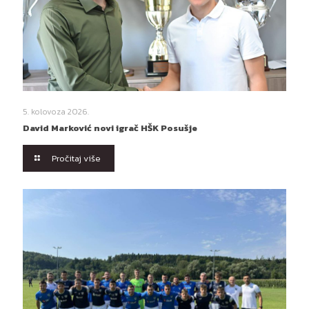
5. kolovoza 2026.
David Marković novi igrač HŠK Posušje
Pročitaj više