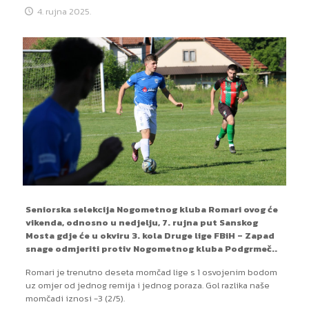
4. rujna 2025.
Seniorska selekcija Nogometnog kluba Romari ovog će
vikenda, odnosno u nedjelju, 7. rujna put Sanskog
Mosta gdje će u okviru 3. kola Druge lige FBiH – Zapad
snage odmjeriti protiv Nogometnog kluba Podgrmeč..
Romari je trenutno deseta momčad lige s 1 osvojenim bodom
uz omjer od jednog remija i jednog poraza. Gol razlika naše
momčadi iznosi -3 (2/5).