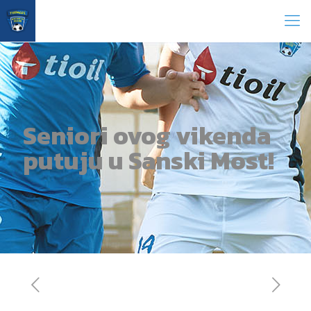
Seniori ovog vikenda
putuju u Sanski Most!