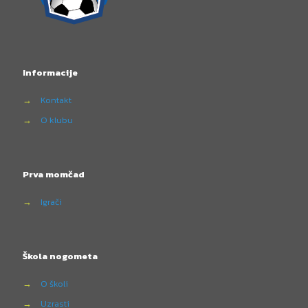
Informacije
→
Kontakt
→
O klubu
Prva momčad
→
Igrači
Škola nogometa
→
O školi
→
Uzrasti