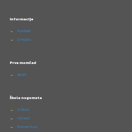
Informacije
→
Kontakt
→
O klubu
Prva momčad
→
Igrači
Škola nogometa
→
O školi
→
Uzrasti
→
Romari kup