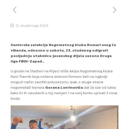
21. studenoga 2024.
Seniorska selekcija Nogometnog kluba Romari ovog će
vikenda, odnosno u subotu, 23. studenog odigrati
posljednju utakmicu jesenskog dijela sezone Druge
lige FBiH-Zapad..
U goste na Stadion na Rijeci stiže ekipa Nogometnog kluba
Novi Travnik koja nošena dobrom formom želi na najbolji
mogući način završiti polusezonu. Ipak, s druge strane
nogometaši trenera
Gorana Lovrinovića
dat će sve od sebe
kako bi ih zaustavili u toj namjeri i na svoj konto upisali 3 nova
boda.