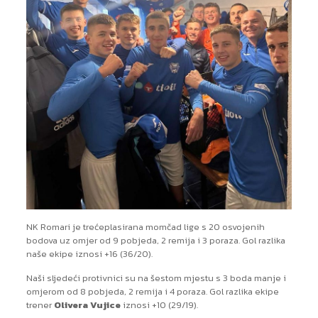
NK Romari je trećeplasirana momčad lige s 20 osvojenih
bodova uz omjer od 9 pobjeda, 2 remija i 3 poraza. Gol razlika
naše ekipe iznosi +16 (36/20).
Naši sljedeći protivnici su na šestom mjestu s 3 boda manje i
omjerom od 8 pobjeda, 2 remija i 4 poraza. Gol razlika ekipe
trener
Olivera Vujice
iznosi +10 (29/19).