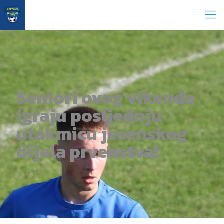
Seniori ovog vikenda
igraju posljednju
utakmicu jesenskog
dijela prvenstva!