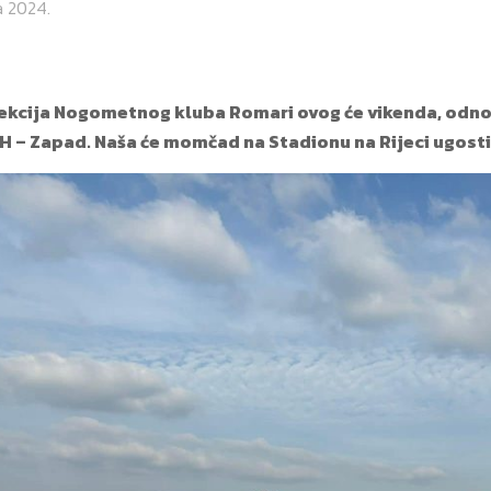
a 2024.
ekcija Nogometnog kluba Romari ovog će vikenda, odnosn
iH – Zapad. Naša će momčad na Stadionu na Rijeci ugostit