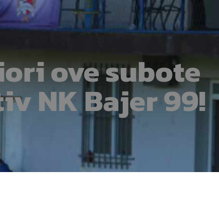
iori ove subote
tiv NK Bajer 99!