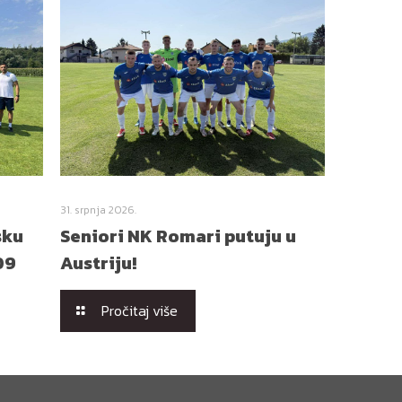
31. srpnja 2026.
sku
Seniori NK Romari putuju u
09
Austriju!
Pročitaj više