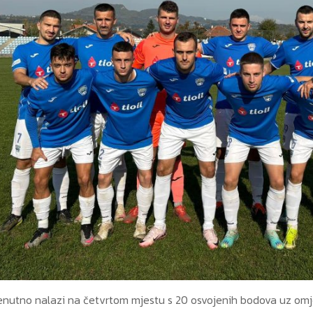
enutno nalazi na četvrtom mjestu s 20 osvojenih bodova uz omjer 