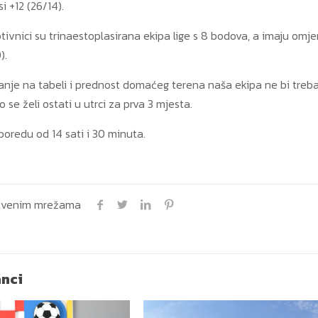
i +12 (26/14).
otivnici su trinaestoplasirana ekipa lige s 8 bodova, a imaju omjer
).
anje na tabeli i prednost domaćeg terena naša ekipa ne bi treba
o se želi ostati u utrci za prva 3 mjesta.
poredu od 14 sati i 30 minuta.
uštvenim mrežama
anci