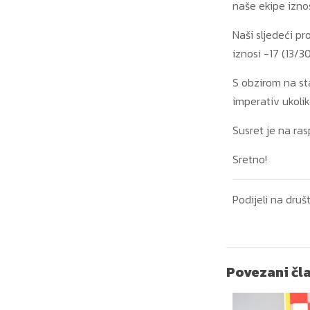
naše ekipe iznos
Naši sljedeći pr
iznosi -17 (13/30
S obzirom na st
imperativ ukolik
Susret je na ras
Sretno!
Podijeli na dr
Povezani čl