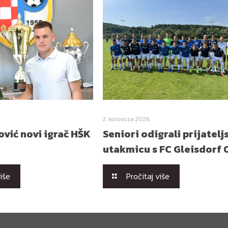
2. kolovoza 2026.
vić novi igrač HŠK
Seniori odigrali prijatelj
utakmicu s FC Gleisdorf 
više
Pročitaj više