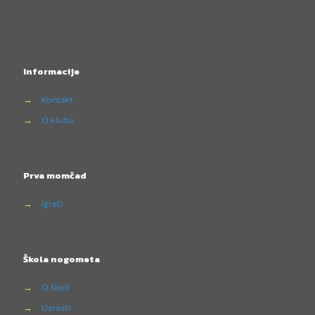
Informacije
→
Kontakt
→
O klubu
Prva momčad
→
Igrači
Škola nogometa
→
O školi
→
Uzrasti