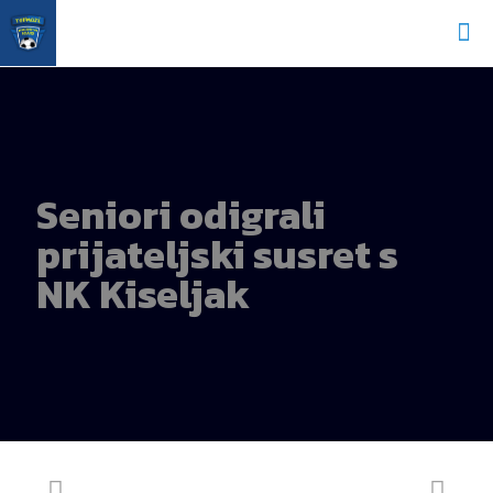
Seniori odigrali
prijateljski susret s
NK Kiseljak