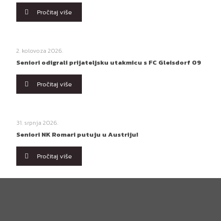
Pročitaj više
2. kolovoza 2026.
Seniori odigrali prijateljsku utakmicu s FC Gleisdorf 09
Pročitaj više
31. srpnja 2026.
Seniori NK Romari putuju u Austriju!
Pročitaj više