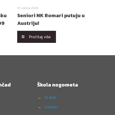
31. srpnja 2026.
sku
Seniori NK Romari putuju u
09
Austriju!
Pročitaj više
mčad
Škola nogometa
→
O školi
→
Uzrasti