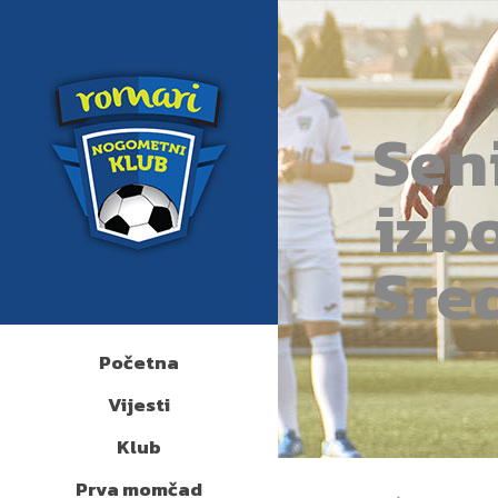
Sen
izbo
Sre
Početna
Vijesti
Klub
Prva momčad