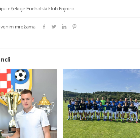
ipu očekuje Fudbalski klub Fojnica.
uštvenim mrežama
anci