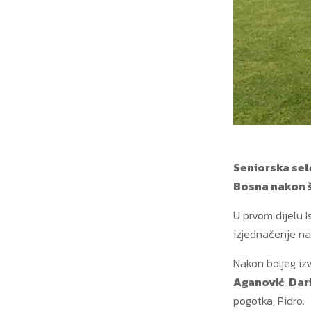
Seniorska sel
Bosna nakon š
U prvom dijelu 
izjednačenje n
Nakon boljeg iz
Aganović
,
Dar
pogotka, Pidro.