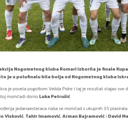
ekcija Nogometnog kluba Romari izborila je finale Ku
to je u polufinalu bila bolja od Nogometnog kluba Iskra
Iskra je povela pogotkom Velida Pidre i taj je rezultat stajao s
ašoj momčadi donio
Luka Petrušić
.
vođenja jedanaesteraca naša se momčad s ukupnih 3:5 plasirala u
io Visković
,
Tahir Imamović
,
Arman Bajramović
i
David Ma