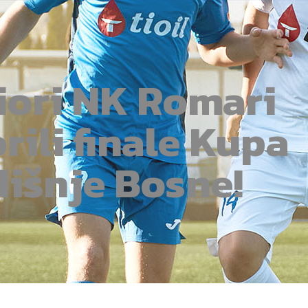
iori NK Romari
rili finale Kupa
dišnje Bosne!