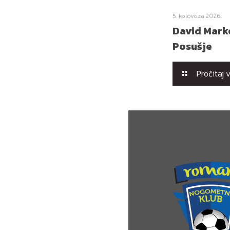
5. kolovoza 2026.
David Marko
Posušje
Pročitaj 