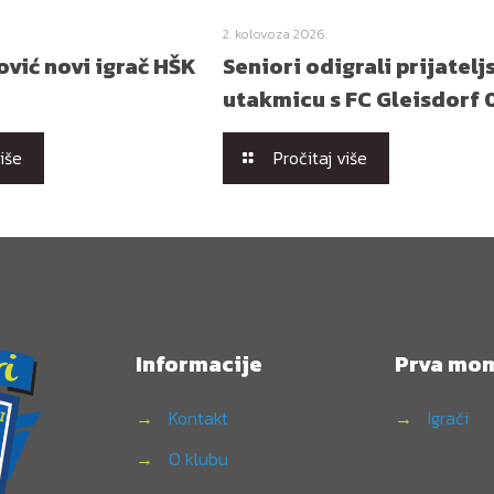
2. kolovoza 2026.
vić novi igrač HŠK
Seniori odigrali prijatelj
utakmicu s FC Gleisdorf 
više
Pročitaj više
Informacije
Prva mo
→
Kontakt
→
Igrači
→
O klubu