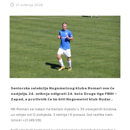
21. svibnja 2026.
Seniorska selekcija Nogometnog kluba Romari ove će
nedjelje, 24. svibnja odigrati 24. kolo Druge lige FBiH –
Zapad, a protivnik će im biti Nogometni klub Rudar..
NK Romari se nalazi na trećem mjestu s 39 osvojenih bodova
uz omjer od 12 pobjeda, 3 remija i 6 poraza. Gol razlika nam
iznosi +21 (49/28).
Naši sljedeći protivnici su prvoplasirana momčad prvenstva s