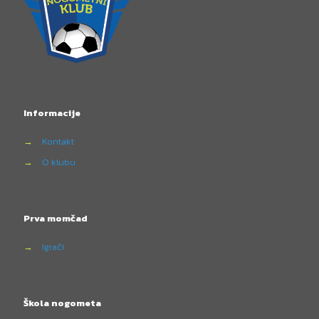
Informacije
→
Kontakt
→
O klubu
Prva momčad
→
Igrači
Škola nogometa