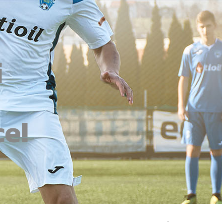
i
ce!