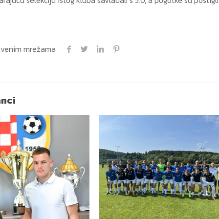
uštvenim mrežama
anci