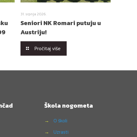
31. srpnja 2026.
sku
Seniori NK Romari putuju u
09
Austriju!
Pročitaj više
mčad
Škola nogometa
→
O školi
→
Uzrasti