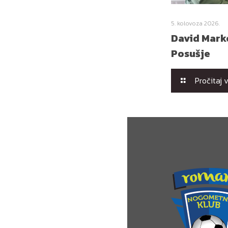
5. kolovoza 2026.
David Marko
Posušje
Pročitaj 