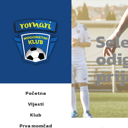
Sel
odi
pri
Početna
Vijesti
Klub
Prva momčad