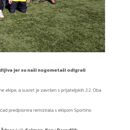
jiva jer su naši nogometaši odigrali
 ekipe, a susret je završen s prijateljskih 2:2. Oba
omčad predpionira remizirala s ekipom Sportino
i
Ždero
(x2),
Selman
,
Kan
i
Paradžik
.