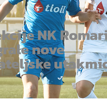
ekcije NK Romar
grale nove
jateljske utakmi