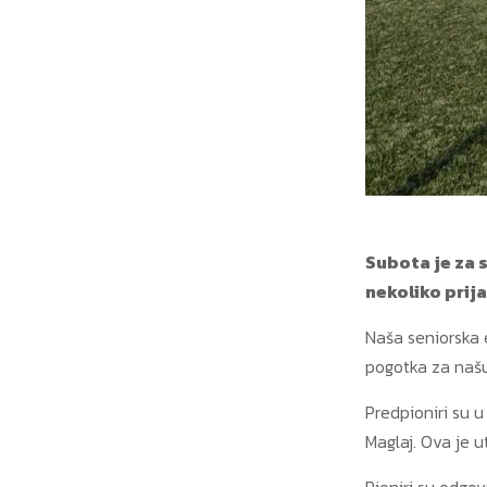
Subota je za 
nekoliko prija
Naša seniorska e
pogotka za naš
Predpioniri su u
Maglaj. Ova je u
Pioniri su odgov