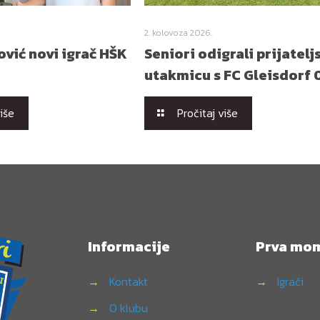
2. kolovoza 2026.
vić novi igrač HŠK
Seniori odigrali prijatelj
utakmicu s FC Gleisdorf 
više
Pročitaj više
Informacije
Prva mo
→
Kontakt
→
Igrači
→
O klubu