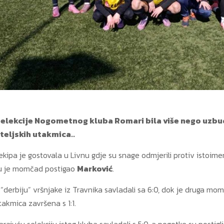
selekcije Nogometnog kluba Romari bila više nego uzbudl
teljskih utakmica..
kipa je gostovala u Livnu gdje su snage odmjerili protiv istoimene
u je momčad postigao
Marković
.
 “derbiju” vršnjake iz Travnika savladali sa 6:0, dok je druga m
takmica završena s 1:1.
arajuću selekciju istog kluba savladali s 5:0, a pogotke su postigl