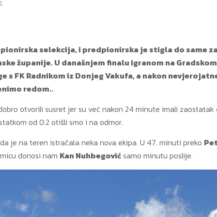
4.
 pionirska selekcija, i predpionirska je stigla do same
ke županije. U današnjem finalu igranom na Gradskom 
ge s FK Radnikom iz Donjeg Vakufa, a nakon nevjerojatne
enimo redom..
 dobro otvorili susret jer su već nakon 24 minute imali zaostata
statkom od 0:2 otišli smo i na odmor.
da je na teren istračala neka nova ekipa. U 47. minuti preko
Pet
kmicu donosi nam
Kan Nuhbegović
samo minutu poslije.