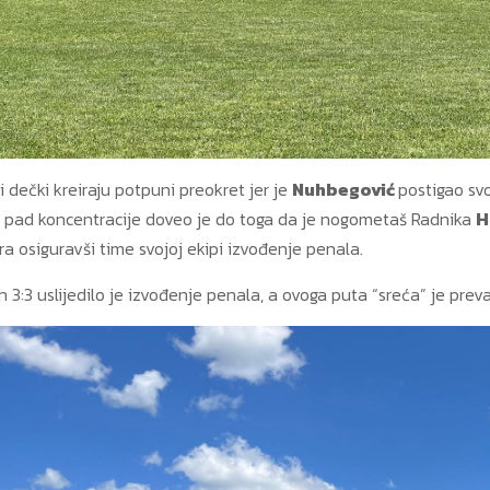
i dečki kreiraju potpuni preokret jer je
Nuhbegović
postigao sv
ali pad koncentracije doveo je do toga da je nogometaš Radnika
H
ra osiguravši time svojoj ekipi izvođenje penala.
 3:3 uslijedilo je izvođenje penala, a ovoga puta “sreća” je preva