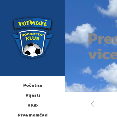
Pre
vic
Početna
Vijesti
Klub
Prva momčad