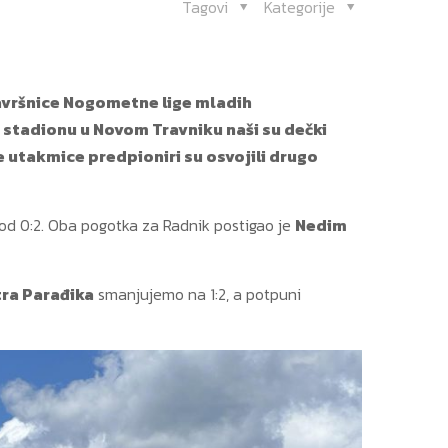
Tagovi
Kategorije
 završnice Nogometne lige mladih
stadionu u Novom Travniku naši su dečki
 utakmice predpioniri su osvojili drugo
k od 0:2. Oba pogotka za Radnik postigao je
Nedim
ra Parađika
smanjujemo na 1:2, a potpuni