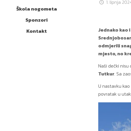
1. lipnja 202
Škola nogometa
Sponzori
Jednako kao i
Kontakt
Srednjobosans
odmjerili sna
mjesto, no kr
Naši dečki nisu
Tutkur
. Sa zao
U nastavku kao 
povratak u uta