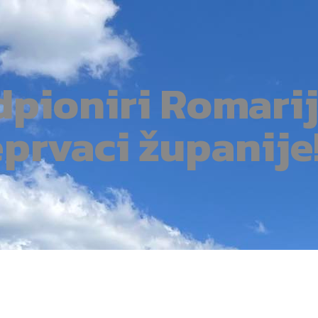
dpioniri Romari
eprvaci županije