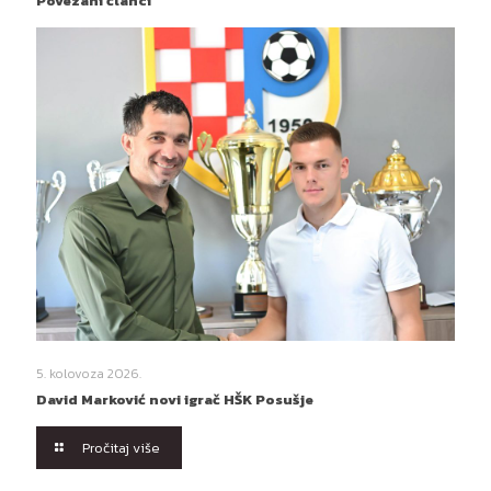
Povezani članci
5. kolovoza 2026.
David Marković novi igrač HŠK Posušje
Pročitaj više