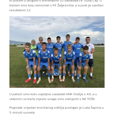
bi potom u drugom s minimalnih 1:0 savladala FK Tuzla City. U
trećem smo kolu remizirali s FK Željezničar, a susret je završen
rezultatom 2:2.
U petom smo kolu uvjerljivo savladali HNK Orašje s 4:0, a u
utakmici za treće mjesto snage smo odmjerili s NK TOŠK.
Pogodak vrijedan brončanog odličja postigao je Luka Šapina u
5. minuti susreta.