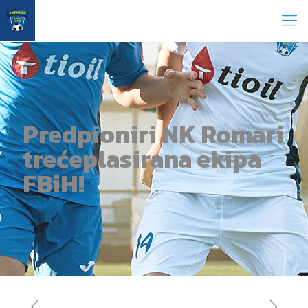
Predpioniri NK Romari
trećeplasirana ekipa
FBiH!