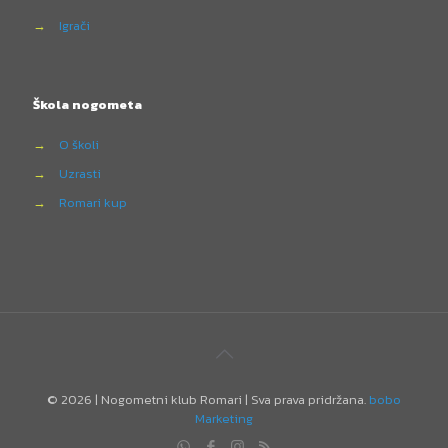
→
Igrači
Škola nogometa
→
O školi
→
Uzrasti
→
Romari kup
©
2026 | Nogometni klub Romari | Sva prava pridržana.
bobo
Marketing