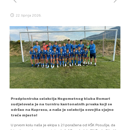
22. lipnja 2026.
Predpionirska selekcija Nogometnog kluba Romari
sudjelovala je na turniru kantonalnih prvaka koji se
održao na Kupresu, a naša je selekcija osvojila sjajno
treće mjesto!
U prvom kolu naša je ekipa s 2:1 poražena od HŠK Posušje, da