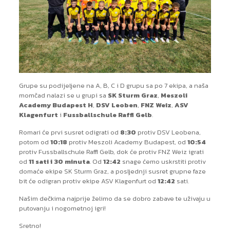
Grupe su podijeljene na A, B, C i D grupu sa po 7 ekipa, a naša
momčad nalazi se u grupi sa
SK Sturm Graz
,
Meszoli
Academy Budapest H
,
DSV Leoben
,
FNZ Weiz
,
ASV
Klagenfurt
i
Fussballschule Raffl Gelb
.
Romari će prvi susret odigrati od
8:30
protiv DSV Leobena,
potom od
10:18
protiv Meszoli Academy Budapest, od
10:54
protiv Fussballschule Raffl Gelb, dok će protiv FNZ Weiz igrati
od
11 sati i 30 minuta
. Od
12:42
snage ćemo uskrstiti protiv
domaće ekipe SK Sturm Graz, a posljednji susret grupne faze
bit će odigran protiv ekipe ASV Klagenfurt od
12:42
sati.
Našim dečkima najprije želimo da se dobro zabave te uživaju u
putovanju i nogometnoj igri!
Sretno!