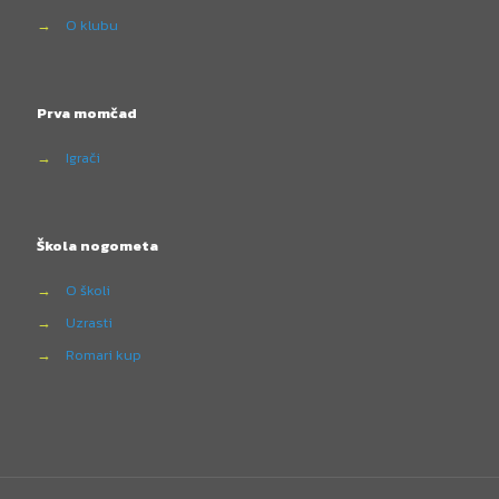
→
O klubu
Prva momčad
→
Igrači
Škola nogometa
→
O školi
→
Uzrasti
→
Romari kup