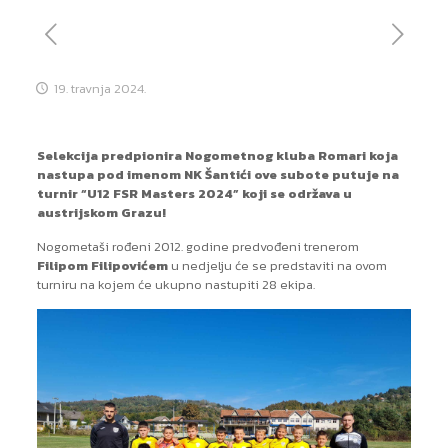
19. travnja 2024.
Selekcija predpionira Nogometnog kluba Romari koja
nastupa pod imenom NK Šantići ove subote putuje na
turnir “U12 FSR Masters 2024” koji se održava u
austrijskom Grazu!
Nogometaši rođeni 2012. godine predvođeni trenerom
Filipom Filipovićem
u nedjelju će se predstaviti na ovom
turniru na kojem će ukupno nastupiti 28 ekipa.