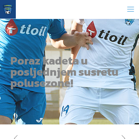
Poraz kadeta u
posljednjem susretu
polusezone!