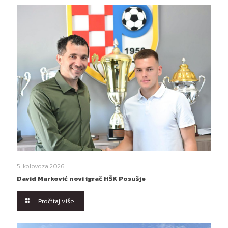
5. kolovoza 2026.
David Marković novi igrač HŠK Posušje
Pročitaj više