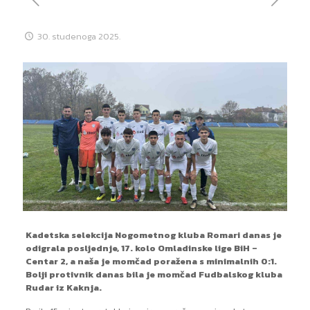
30. studenoga 2025.
Kadetska selekcija Nogometnog kluba Romari danas je
odigrala posljednje, 17. kolo Omladinske lige BiH –
Centar 2, a naša je momčad poražena s minimalnih 0:1.
Bolji protivnik danas bila je momčad Fudbalskog kluba
Rudar iz Kaknja.