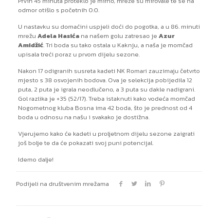
Prvih 45 minuta proteklo je mirno, mreže su mirovale te se na
odmor otišlo s početnih 0:0.
U nastavku su domaćini uspjeli doći do pogotka, a u 86. minuti
mrežu
Adela Hasića
na našem golu zatresao je
Azur
Amidžić
. Tri boda su tako ostala u Kaknju, a naša je momčad
upisala treći poraz u prvom dijelu sezone.
Nakon 17 odigranih susreta kadeti NK Romari zauzimaju četvrto
mjesto s 38 osvojenih bodova. Ova je selekcija pobijedila 12
puta, 2 puta je igrala neodlučeno, a 3 puta su dakle nadigrani.
Gol razlika je +35 (52/17). Treba istaknuti kako vodeća momčad
Nogometnog kluba Bosna ima 42 boda, što je prednost od 4
boda u odnosu na našu i svakako je dostižna.
Vjerujemo kako će kadeti u proljetnom dijelu sezone zaigrati
još bolje te da će pokazati svoj puni potencijal.
Idemo dalje!
Podijeli na društvenim mrežama