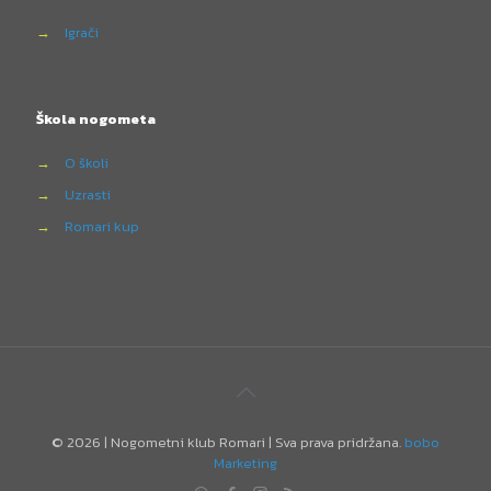
→
Igrači
Škola nogometa
→
O školi
→
Uzrasti
→
Romari kup
©
2026 | Nogometni klub Romari | Sva prava pridržana.
bobo
Marketing