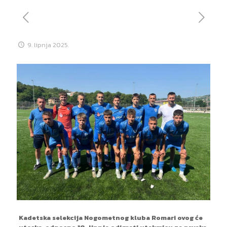
9. lipnja 2025.
Kadetska selekcija Nogometnog kluba Romari ovog će