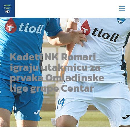
Kadeti NK Romari
igraju utakmicu za
prvaka Omladinske
lige grupe Centar