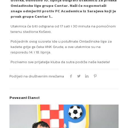
utorka, odnosno 10. lipnja odigrati utakmicu za prvaka
Omladinske lige grupe Centar. Naši će nogometaši
snage odmjeriti protiv FC Academica iz Sarajeva koji je
prvak grupe Centar 1..
Utakmica će biti odigrana od 17 sati i 30 minuta na pomoćnom
terenu stadiona Koševo.
Pobjednik ovog susreta ide u polufinale Omladinske lige za
kadete gdje ga čeka HNK Grude, a ove utakmice su na
rasporedu 14. i 18. lipnja.
Pozivamo sve prijatelje kluba da sutra podrže naše kadete!
Podijeli na društvenim mrežama
Povezani članci