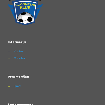
Informacije
→
Kontakt
→
O klubu
Prva momčad
→
Igrači
Škola nogometa