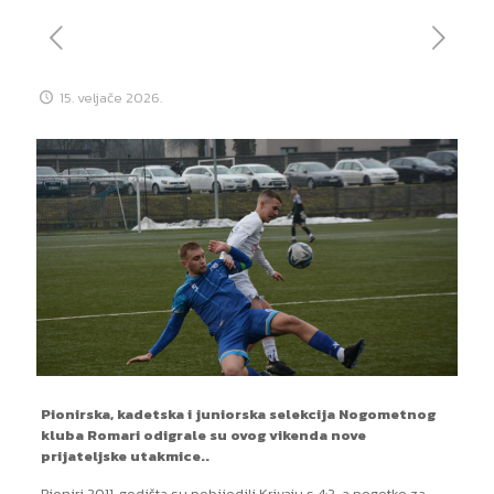
15. veljače 2026.
Pionirska, kadetska i juniorska selekcija Nogometnog
kluba Romari odigrale su ovog vikenda nove
prijateljske utakmice..
Pioniri 2011. godišta su pobijedili Krivaju s 4:2, a pogotke za