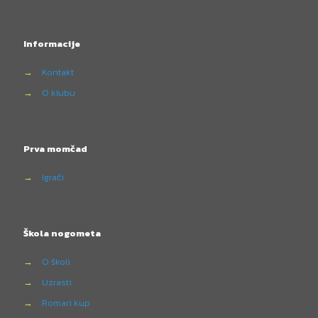
Informacije
→
Kontakt
→
O klubu
Prva momčad
→
Igrači
Škola nogometa
→
O školi
→
Uzrasti
→
Romari kup