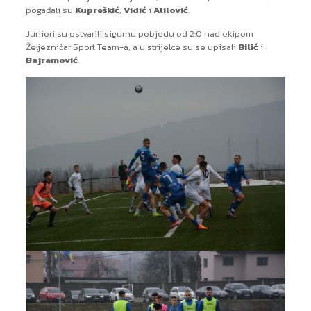
pogađali su
Kupreškić
,
Vidić
i
Alilović
.
Juniori su ostvarili sigurnu pobjedu od 2:0 nad ekipom
Željezničar Sport Team-a, a u strijelce su se upisali
Bilić
i
Bajramović
.