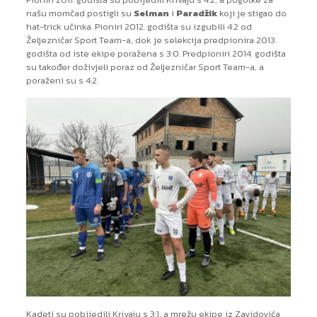
našu momčad postigli su
Selman
i
Paradžik
koji je stigao do
hat-trick učinka. Pioniri 2012. godišta su izgubili 4:2 od
Željezničar Sport Team-a, dok je selekcija predpionira 2013.
godišta od iste ekipe poražena s 3:0. Predpioniri 2014. godišta
su također doživjeli poraz od Željezničar Sport Team-a, a
poraženi su s 4:2.
Kadeti su pobijedili Krivaju s 3:1, a mrežu ekipe iz Zavidovića