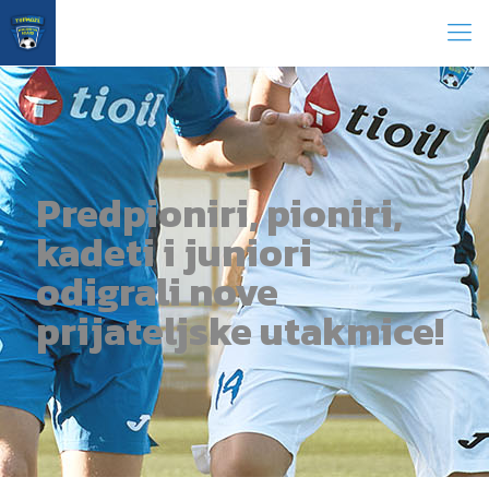
Predpioniri, pioniri,
kadeti i juniori
odigrali nove
prijateljske utakmice!