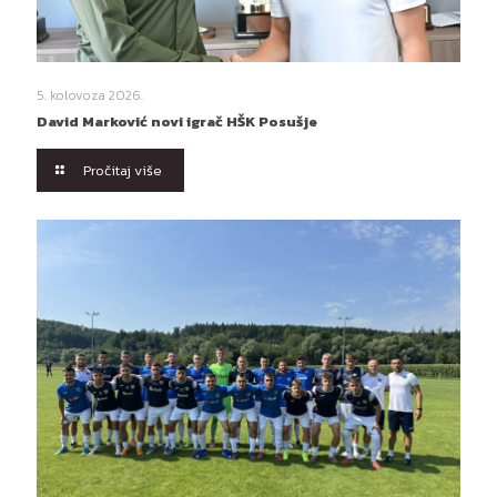
5. kolovoza 2026.
David Marković novi igrač HŠK Posušje
Pročitaj više