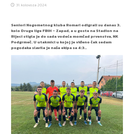
31. kolovoza 2024.
Seniori Nogometnog kluba Romari odigrali su danas 3.
kolo Druge lige FBiH – Zapad, a u goste na Stadion na
Rijeci stigla je do sada vodeća momčad prvenstva, NK
Podgrmeč. U utakmici u kojoj je viđeno čak sedam
pogodaka slavila je naša ekipa sa 4:3..