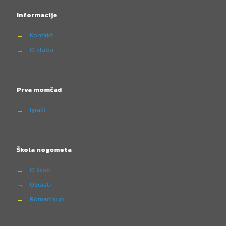
Informacije
→
Kontakt
→
O klubu
Prva momčad
→
Igrači
Škola nogometa
→
O školi
→
Uzrasti
→
Romari kup