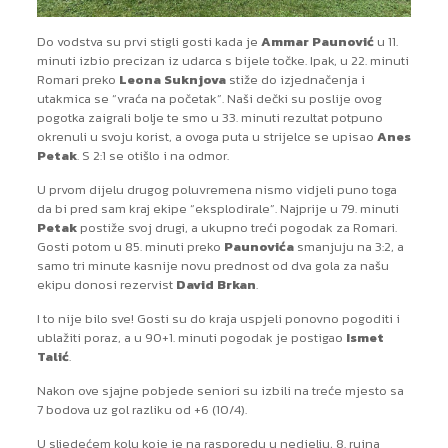
Do vodstva su prvi stigli gosti kada je
Ammar Paunović
u 11.
minuti izbio precizan iz udarca s bijele točke. Ipak, u 22. minuti
Romari preko
Leona Suknjova
stiže do izjednačenja i
utakmica se “vraća na početak”. Naši dečki su poslije ovog
pogotka zaigrali bolje te smo u 33. minuti rezultat potpuno
okrenuli u svoju korist, a ovoga puta u strijelce se upisao
Anes
Petak
. S 2:1 se otišlo i na odmor.
U prvom dijelu drugog poluvremena nismo vidjeli puno toga
da bi pred sam kraj ekipe “eksplodirale”. Najprije u 79. minuti
Petak
postiže svoj drugi, a ukupno treći pogodak za Romari.
Gosti potom u 85. minuti preko
Paunovića
smanjuju na 3:2, a
samo tri minute kasnije novu prednost od dva gola za našu
ekipu donosi rezervist
David Brkan
.
I to nije bilo sve! Gosti su do kraja uspjeli ponovno pogoditi i
ublažiti poraz, a u 90+1. minuti pogodak je postigao
Ismet
Talić
.
Nakon ove sjajne pobjede seniori su izbili na treće mjesto sa
7 bodova uz gol razliku od +6 (10/4).
U sljedećem kolu koje je na rasporedu u nedjelju, 8. rujna