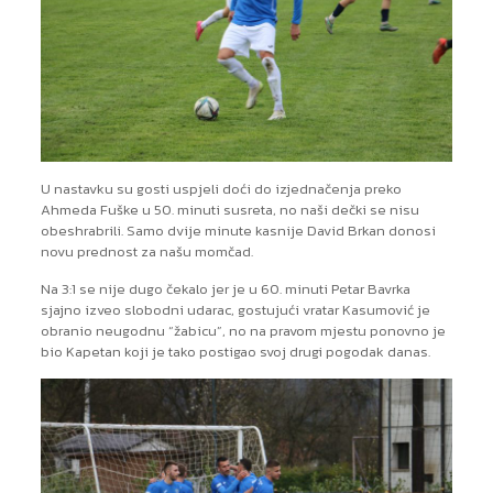
U nastavku su gosti uspjeli doći do izjednačenja preko
Ahmeda Fuške u 50. minuti susreta, no naši dečki se nisu
obeshrabrili. Samo dvije minute kasnije David Brkan donosi
novu prednost za našu momčad.
Na 3:1 se nije dugo čekalo jer je u 60. minuti Petar Bavrka
sjajno izveo slobodni udarac, gostujući vratar Kasumović je
obranio neugodnu “žabicu”, no na pravom mjestu ponovno je
bio Kapetan koji je tako postigao svoj drugi pogodak danas.