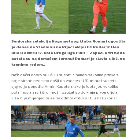
Seniorska selekcija Nogometnog kluba Romari ugostila
je danas na Stadionu na Rijeci ekipu FK Rudar iz Han
Bile u okviru 17. kola Druge lige FBiH – Zapad, a tri boda
ostala su na domaćem terenu! Romari je slavio s 3:2, no
krenimo redom..
Naši dečki dobro su ušli u susret, a nakon nekoliko prilika s
obje strane prvi smo došli do vodstva. U 31. minuti susreta
sjajno je pogodio Armin Kapetan. Iako je lopta još nekoliko
puta mogla završiti u mreži rezultat se do kraja prvog dijela
više nije mijenjao te se na odmor otišlo s 1:0 u našu korist.