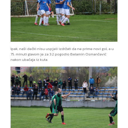
Ipak, naši dečki nisu uspjeli izdržati da ne prime novi gol, a u
75. minuti glavom je za 3:2 pogodio Belamin Osmančević
nakon ubačaja iz kuta.