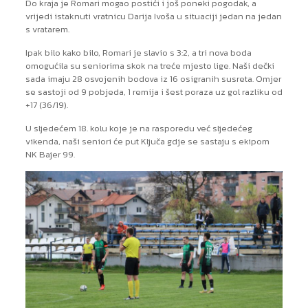
Do kraja je Romari mogao postići i još poneki pogodak, a
vrijedi istaknuti vratnicu Darija Ivoša u situaciji jedan na jedan
s vratarem.
Ipak bilo kako bilo, Romari je slavio s 3:2, a tri nova boda
omogućila su seniorima skok na treće mjesto lige. Naši dečki
sada imaju 28 osvojenih bodova iz 16 osigranih susreta. Omjer
se sastoji od 9 pobjeda, 1 remija i šest poraza uz gol razliku od
+17 (36/19).
U sljedećem 18. kolu koje je na rasporedu već sljedećeg
vikenda, naši seniori će put Ključa gdje se sastaju s ekipom
NK Bajer 99.