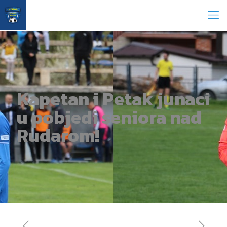
Kapetan i Petak junaci
u pobjedi seniora nad
Rudarom!