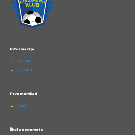
Informacije
→
Kontakt
→
O klubu
Prva momčad
→
Igrači
Škola nogometa