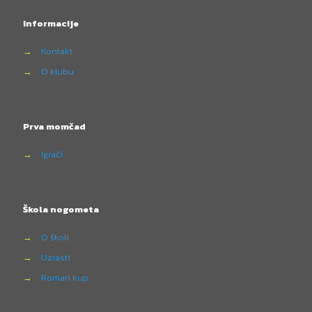
Informacije
→
Kontakt
→
O klubu
Prva momčad
→
Igrači
Škola nogometa
→
O školi
→
Uzrasti
→
Romari kup