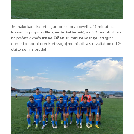
Jednako kao i kadeti, i juniori su prvi poveli. U 17. minuti za
Romari je pogodio
Benjamin Selimović
, a u 30. minuti stvari
na početak vraća
Irhad Čičak
. Tri minute kasnije isti igrač
donosi potpuni preokret svojoj momčadi, a s rezultatom od 2:1
otišlo se i na predah.