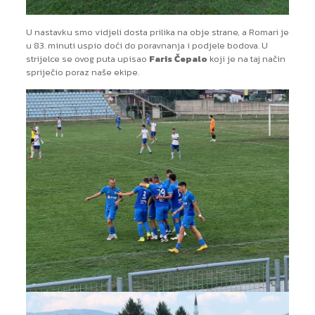
U nastavku smo vidjeli dosta prilika na obje strane, a Romari je
u 83. minuti uspio doći do poravnanja i podjele bodova. U
strijelce se ovog puta upisao
Faris Čepalo
koji je na taj način
spriječio poraz naše ekipe.