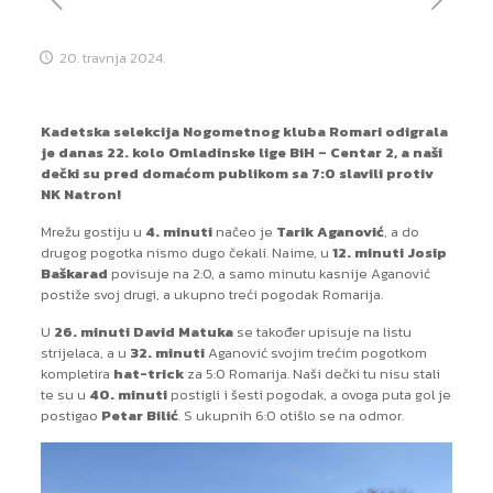
20. travnja 2024.
Kadetska selekcija Nogometnog kluba Romari odigrala
je danas 22. kolo Omladinske lige BiH – Centar 2, a naši
dečki su pred domaćom publikom sa 7:0 slavili protiv
NK Natron!
Mrežu gostiju u
4. minuti
načeo je
Tarik Aganović
, a do
drugog pogotka nismo dugo čekali. Naime, u
12. minuti Josip
Baškarad
povisuje na 2:0, a samo minutu kasnije Aganović
postiže svoj drugi, a ukupno treći pogodak Romarija.
U
26. minuti David Matuka
se također upisuje na listu
strijelaca, a u
32. minuti
Aganović svojim trećim pogotkom
kompletira
hat-trick
za 5:0 Romarija. Naši dečki tu nisu stali
te su u
40. minuti
postigli i šesti pogodak, a ovoga puta gol je
postigao
Petar Bilić
. S ukupnih 6:0 otišlo se na odmor.