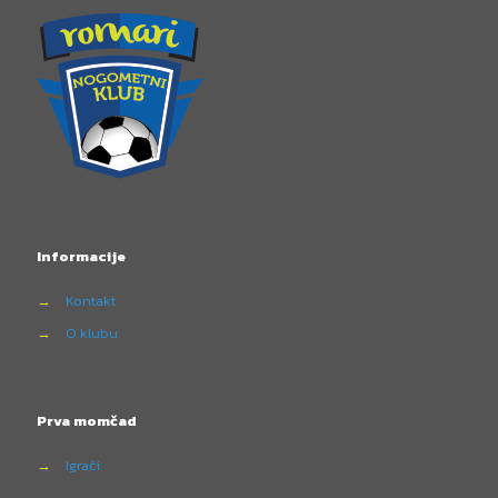
Informacije
→
Kontakt
→
O klubu
Prva momčad
→
Igrači