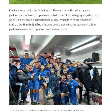
Kadetske selekcije Mladosti i Romarija odigrali su prvo
poluvrijeme bez pogodaka, a tek pred kraj drugog dijela naša
je ekipa stigla do prednosti. U 80. minuti mrežu Mladosti
načeo je
Haris Bešo
, a ispostavilo se kako je upravo to bio
pobjedonosni pogodak za 3 nova boda.
Juniori su u vodstvo došli u 9. minuti preko
Tahira