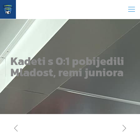
Kadeti s 0:1 pobijedili
Mladost, remi juniora