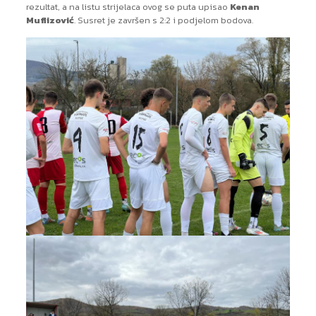
rezultat, a na listu strijelaca ovog se puta upisao
Kenan
Muflizović
. Susret je završen s 2:2 i podjelom bodova.