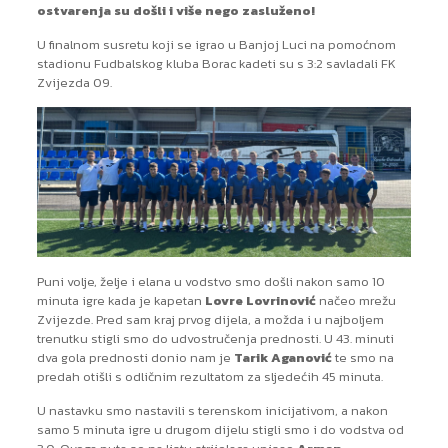
ostvarenja su došli i više nego zasluženo!
U finalnom susretu koji se igrao u Banjoj Luci na pomoćnom
stadionu Fudbalskog kluba Borac kadeti su s 3:2 savladali FK
Zvijezda 09.
Puni volje, želje i elana u vodstvo smo došli nakon samo 10
minuta igre kada je kapetan
Lovre Lovrinović
načeo mrežu
Zvijezde. Pred sam kraj prvog dijela, a možda i u najboljem
trenutku stigli smo do udvostručenja prednosti. U 43. minuti
dva gola prednosti donio nam je
Tarik Aganović
te smo na
predah otišli s odličnim rezultatom za sljedećih 45 minuta.
U nastavku smo nastavili s terenskom inicijativom, a nakon
samo 5 minuta igre u drugom dijelu stigli smo i do vodstva od