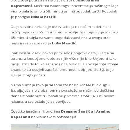
3:0. Ovoga puta se na listu strijelaca upisao
Arman
Bajramović
. Međutim nakon toga koncentracija naših igrača je
vidno pala te smo u 58. minuti primili pogodak za 3:1. Pogodak
je postigao
Nikola Krstić
.
Duga sezona itekako je ostavila traga na našim kadetima, a
novi pogodak u 65. minuti bio je posljedica toga. Zvijezda je u
65. minuti stigla na samo pogodak zaostatka, a ovoga puta
našu mrežu zatresao je
Luka Mandić
.
Ipak naši su dečki nakon primljenog pogotka ostavili srce na
terenu, a izgubljene lopte za njih više nije bilo. Uvjereni kako
mogu stići do toliko željenog naslova dali su posljednje atome
snage te su uspjeli zadržati prednost i pobijediti s 3:2, te je
slavlje moglo početi.
Nema sumnje kako je sezona iza naših kadeta bila duga i
iscrpljujuća, no s obzirom na sve uloženo našim se dečkima
danas moralo vratiti. Postali su prvacima, trofej je u njihovim
rukama, a sve ostalo je za povijest!
Čestitke igračima i trenerima
Draganu Šantiću
i
Arminu
Kapetanu
na vrhunskom ostvarenju!