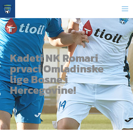
Kadeti NK Romari
prvaci Omladinske
lige Bosne i
Hercegovine!