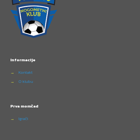
Informacije
→
Kontakt
→
O klubu
Prva momčad
→
Igrači