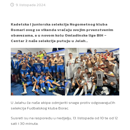
9. listopada 2024.
Kadetska i juniorska selekcija Nogometnog kluba
Romari ovog se vikenda vraćaju svojim prvenstvenim
obavezama, a u novom kolu Omladinske lige BiH –
Centar 2 naše selekcije putuju u Jelah..
U Jelahu će naše ekipe odmjeriti snage protiv odgovarajućih
selekcija Fudbalskog kluba Borac.
Susreti su na rasporedu u nedjelju, 13. listopada od 10 te od 12
sati i 30 minuta.