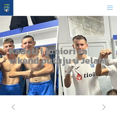
Kadeti i juniori za
vikend putuju u Jelah!