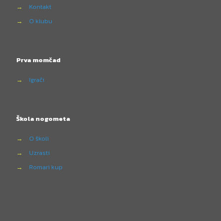
→
Kontakt
→
O klubu
Prva momčad
→
Igrači
Škola nogometa
→
O školi
→
Uzrasti
→
Romari kup