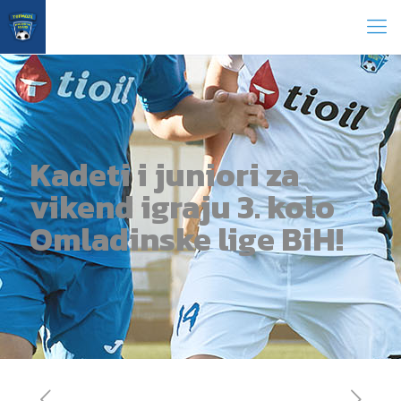
Kadeti i juniori za
vikend igraju 3. kolo
Omladinske lige BiH!