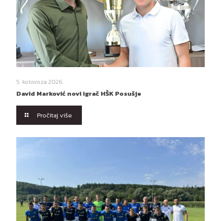
5. kolovoza 2026.
David Marković novi igrač HŠK Posušje
Pročitaj više