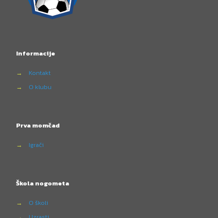
Informacije
→
Kontakt
→
O klubu
Prva momčad
→
Igrači
Škola nogometa
→
O školi
→
Uzrasti