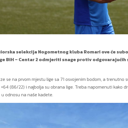
niorska selekcija Nogometnog kluba Romari ove će subote
ge BiH – Centar 2 odmjeriti snage protiv odgovarajući
aze se na prvom mjestu lige sa 71 osvojenim bodom, a trenutno su
i +64 (86/22) i najbolja su obrana lige. Treba napomenuti kako dr
 u odnosu na naše kadete.