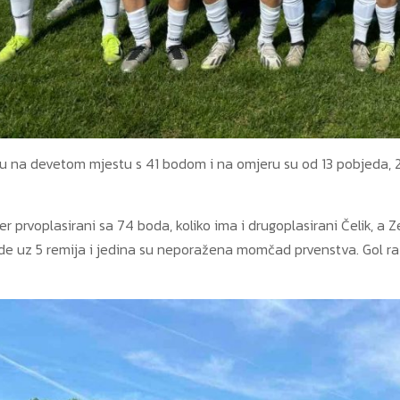
su na devetom mjestu s 41 bodom i na omjeru su od 13 pobjeda, 2 
er prvoplasirani sa 74 boda, koliko ima i drugoplasirani Čelik, a 
de uz 5 remija i jedina su neporažena momčad prvenstva. Gol razli