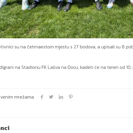
otivnici su na četrnaestom mjestu s 27 bodova, a upisali su 8 pobj
odigrani na Stadionu FK Lašva na Docu, kadeti će na teren od 10, a
uštvenim mrežama
anci