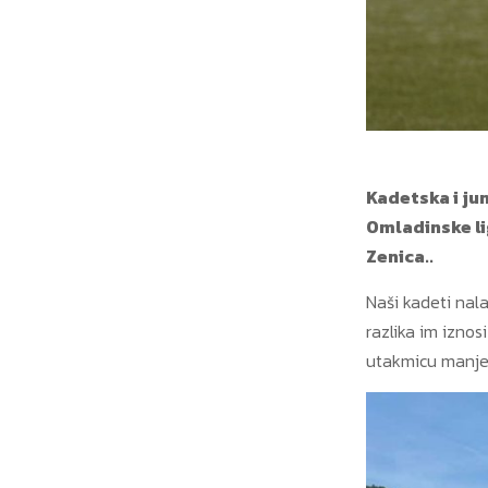
Kadetska i ju
Omladinske li
Zenica..
Naši kadeti nal
razlika im iznos
utakmicu manje