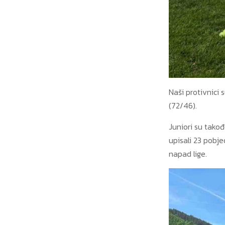
Naši protivnici 
(72/46).
Juniori su takođ
upisali 23 pobje
napad lige.