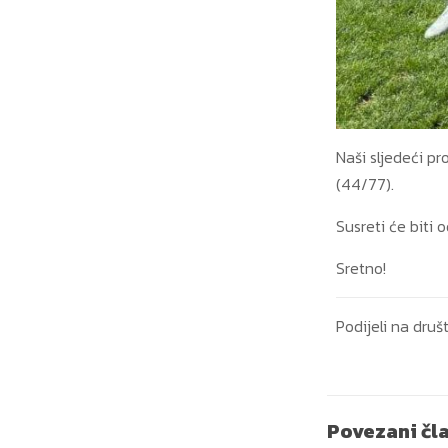
Naši sljedeći pr
(44/77).
Susreti će biti 
Sretno!
Podijeli na dr
Povezani čl