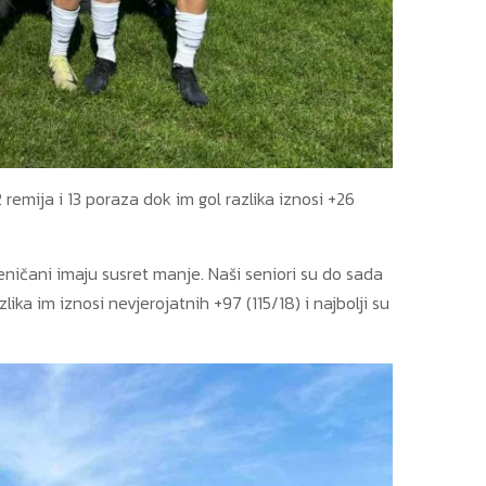
remija i 13 poraza dok im gol razlika iznosi +26
Zeničani imaju susret manje. Naši seniori su do sada
ka im iznosi nevjerojatnih +97 (115/18) i najbolji su