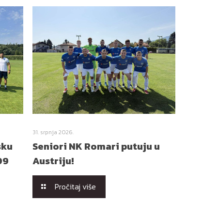
31. srpnja 2026.
sku
Seniori NK Romari putuju u
09
Austriju!
Pročitaj više