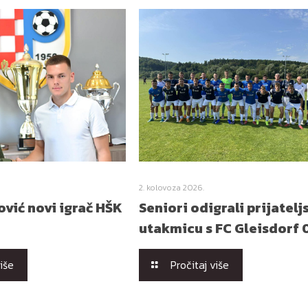
2. kolovoza 2026.
vić novi igrač HŠK
Seniori odigrali prijatelj
utakmicu s FC Gleisdorf 
više
Pročitaj više