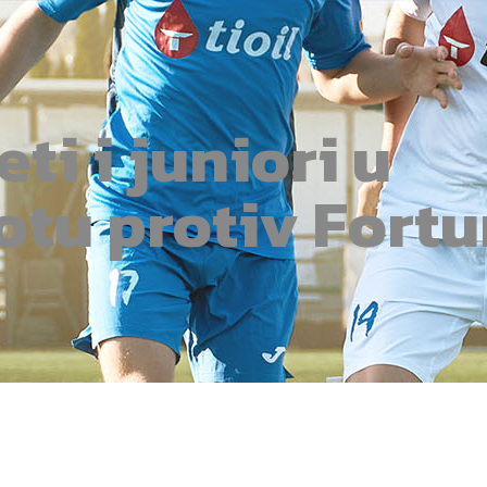
ti i juniori u
otu protiv Fortu