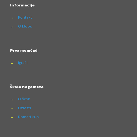
Informacije
→
Kontakt
→
O klubu
Prva momčad
→
Igrači
Škola nogometa
→
O školi
→
Uzrasti
→
Romari kup