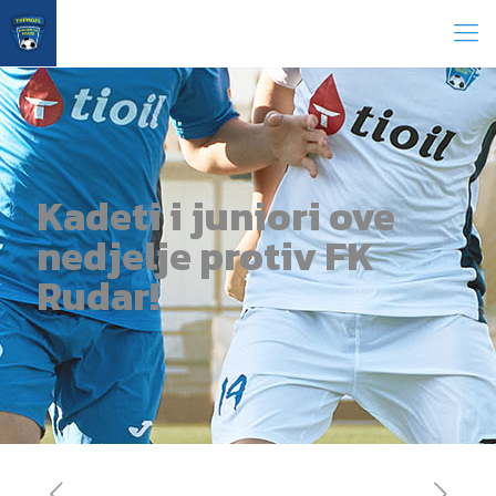
Kadeti i juniori ove
nedjelje protiv FK
Rudar!