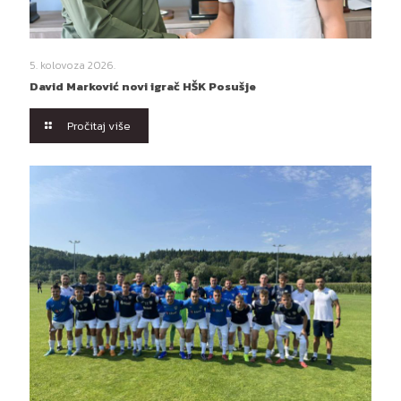
5. kolovoza 2026.
David Marković novi igrač HŠK Posušje
Pročitaj više