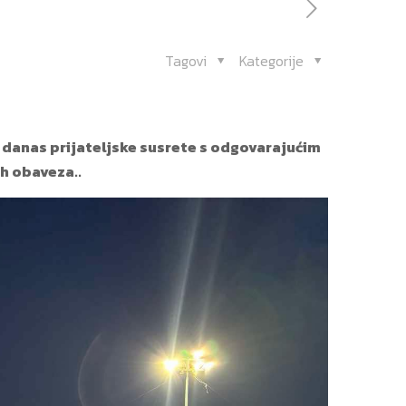
Tagovi
Kategorije
 danas prijateljske susrete s odgovarajućim
h obaveza..