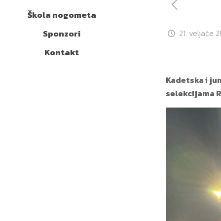
Škola nogometa
Sponzori
21. veljače 2
Kontakt
Kadetska i ju
selekcijama R