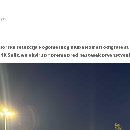
025.
niorska selekcija Nogometnog kluba Romari odigrale su
NK Split, a u okviru priprema pred nastavak prvenstveni