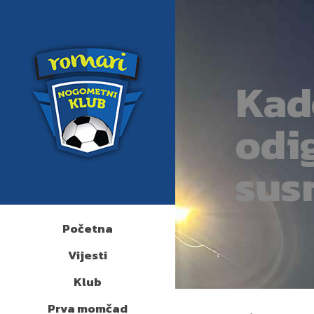
Kade
odig
susr
Početna
Vijesti
Klub
Prva momčad