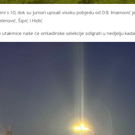
ni s 1:0, dok su juniori upisali visoku pobjedu od 0:8. Imamović 
elimović, Šipić i Hidić.
e utakmice naše će omladinske selekcije odigrati u nedjelju kada ć