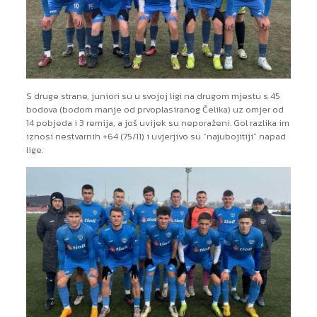
S druge strane, juniori su u svojoj ligi na drugom mjestu s 45
bodova (bodom manje od prvoplasiranog Čelika) uz omjer od
14 pobjeda i 3 remija, a još uvijek su neporaženi. Gol razlika im
iznosi nestvarnih +64 (75/11) i uvjerjivo su “najubojitiji” napad
lige.