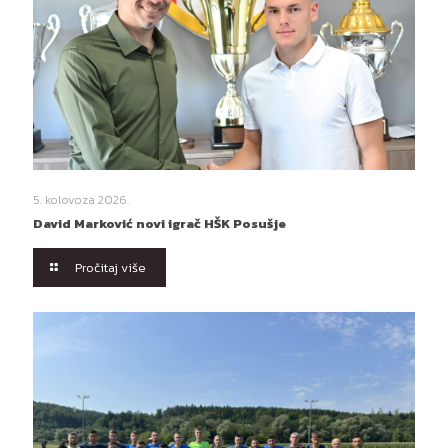
5. kolovoza 2026.
David Marković novi igrač HŠK Posušje
Pročitaj više