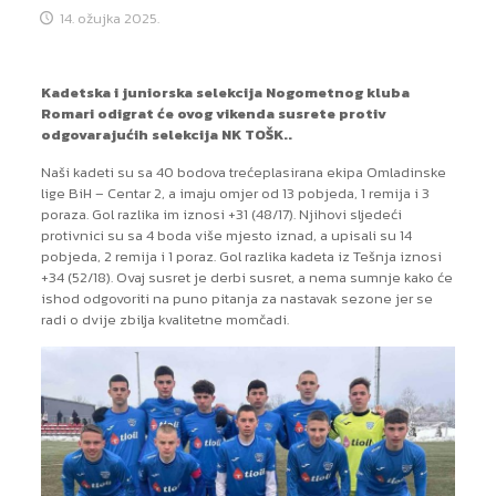
14. ožujka 2025.
Kadetska i juniorska selekcija Nogometnog kluba
Romari odigrat će ovog vikenda susrete protiv
odgovarajućih selekcija NK TOŠK..
Naši kadeti su sa 40 bodova trećeplasirana ekipa Omladinske
lige BiH – Centar 2, a imaju omjer od 13 pobjeda, 1 remija i 3
poraza. Gol razlika im iznosi +31 (48/17). Njihovi sljedeći
protivnici su sa 4 boda više mjesto iznad, a upisali su 14
pobjeda, 2 remija i 1 poraz. Gol razlika kadeta iz Tešnja iznosi
+34 (52/18). Ovaj susret je derbi susret, a nema sumnje kako će
ishod odgovoriti na puno pitanja za nastavak sezone jer se
radi o dvije zbilja kvalitetne momčadi.