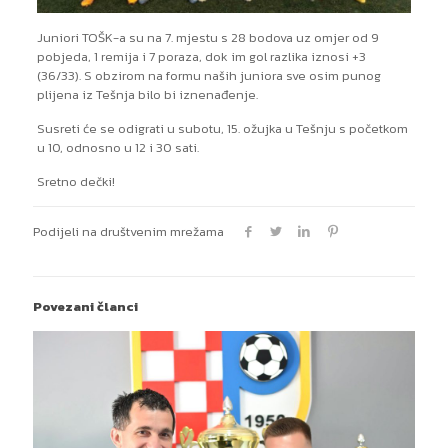
Juniori TOŠK-a su na 7. mjestu s 28 bodova uz omjer od 9
pobjeda, 1 remija i 7 poraza, dok im gol razlika iznosi +3
(36/33). S obzirom na formu naših juniora sve osim punog
plijena iz Tešnja bilo bi iznenađenje.
Susreti će se odigrati u subotu, 15. ožujka u Tešnju s početkom
u 10, odnosno u 12 i 30 sati.
Sretno dečki!
Podijeli na društvenim mrežama
Povezani članci