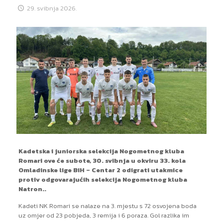
29. svibnja 2026.
Kadetska i juniorska selekcija Nogometnog kluba
Romari ove će subote, 30. svibnja u okviru 33. kola
Omladinske lige BiH – Centar 2 odigrati utakmice
protiv odgovarajućih selekcija Nogometnog kluba
Natron..
Kadeti NK Romari se nalaze na 3. mjestu s 72 osvojena boda
uz omjer od 23 pobjeda, 3 remija i 6 poraza. Gol razlika im