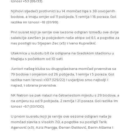
iznosi +53 (86/33).
Njihovi sljedeći protivnici su 14. momčad lige s 38 osvojenih
bodova, a imaju omjer od 11 pobjeda, 5 remija i 16 poraza. Gol
razlika im iznosi -18 (81/99).
Prvi susret koji je ranije ove sezone odigran između ove dvije
selekcije završen je pobjedom naše ekipe od 6:1, a pogotke za
nas postigli su Stjepan Zec (x5) i Ivano Kupreškić.
Utakmica u subotu bit će odigrana na Gradskom stadionu u
Maglaju s početkom od 10 sati.
Juniori našeg kluba su drugoplasirana momčad prvenstva sa
79 bodova i omjerom od 26 pobjeda, 1 remija i 5 poraza. Gol
razlika nam iznosi +107 (129/22) i uvjerljivo smo najbolji i
napad, i obrana prvenstva.
NK Natron se pak nalazi na četranestom mjestu s 29 bodova, a
na omjeru su od 9 pobjeda, 2 remija i 21 poraza. Gol razlika im
iznosi -67 (33/100).
U prvom susretu koji je ranije ove sezone odigran naša je
momčad slavila s visokih 7:0, a pogotke su postigli Tarik
Aganović (x3), Aziz Pranjga, Đenan Đelilović, Berin Ašlama i