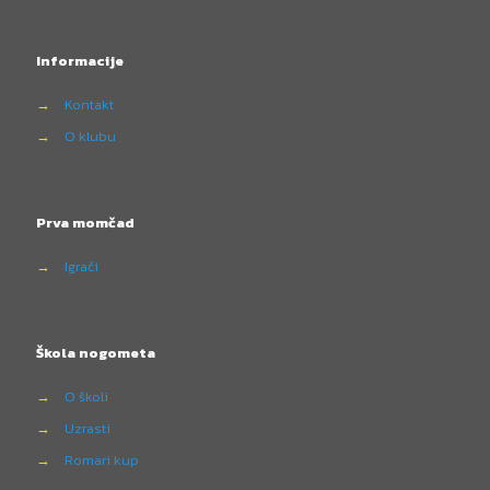
Informacije
→
Kontakt
→
O klubu
Prva momčad
→
Igrači
Škola nogometa
→
O školi
→
Uzrasti
→
Romari kup