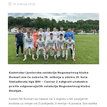
14. svibnja 2026.
Kadetska i juniorska selekcija Nogometnog kluba
Romari ove će subote, 16. svibnja u okviru 31. kola
Omladinske lige BiH – Centar 2 odigrati utakmice
protiv odgovarajućih selekcija Nogometnog kluba
Kiseljak..
Kadeti NK Romari se nalaze na 3. mjestu s 66 osvojenih
bodova uz omjer od 21 pobjeda, 3 remija i 6 poraza. Gol razlika