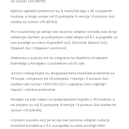
im iznosi +50 (81/31).
Njihovi sljedeći protivnici su 9. momčad lige s 45 osvojenih
bodova, a imaju omjer od 13 pobjeda, 6 remija i 11 poraza. Gol
razlika im iznosi +19 (81/62).
Prvi susret koji je ranije ove sezone odigran između ove dvije
selekcije završen je pobjedom naše ekipe od 6:1, a pogotke za
nas postigli su Ivano Kupreškić (x2), Dominik Alilović (x2),
Stjepan Zec i Stjepan Lovrinović.
Utakmica u subotu bit će odigrana na Stadionu hrvatskih
branitelja u Kiseljaku s početkom od 10 sati.
Juniori našeg kluba su drugoplasirana momčad prvenstva sa
73 boda i omjerom od 24 pobjeda, 1 remija i 5 poraza. Gol
razlika nam iznosi +100 (122/22) i uvjerljivo smo najbolji i
napad, i obrana prvenstva.
Kiseljak se pak nalazi na jedanaestom mjestu s 45 bodova, a
na omjeru su od 12 pobjeda, 9 remija i 9 poraza. Gol razlika im
iznosi +19 (59/40).
U prvom susretu koji je ranije ove sezone odigran naša je
momčad poražena s 3:2, a pogotke su tada postigli Adin